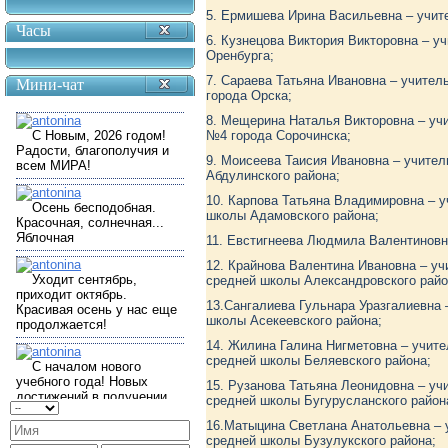
5. Ермишева Ирина Васильевна – учит
Часы
6. Кузнецова Виктория Викторовна – у
Оренбурга;
7. Сараева Татьяна Ивановна – учител
Мини-чат
города Орска;
8. Мещерина Наталья Викторовна – уч
№4 города Сорочинска;
9. Моисеева Таисия Ивановна – учител
Абдулинского района;
10. Карпова Татьяна Владимировна – 
школы Адамовского района;
11. Евстигнеева Людмила Валентиновна
12. Крайнова Валентина Ивановна – уч
средней школы Александровского райо
13.Сангалиева Гульнара Уразгалиевна 
школы Асекеевского района;
14. Жилина Галина Нигметовна – учите
средней школы Беляевского района;
15. Рузанова Татьяна Леонидовна – уч
средней школы Бугурусланского район
16.Матыцина Светлана Анатольевна – 
средней школы Бузулукского района;