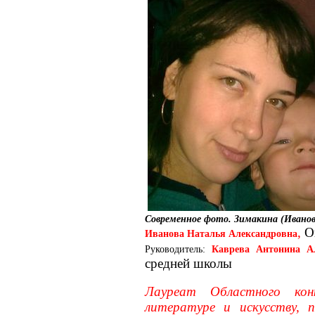
Современное фото. Зимакина (Иванов
,
Ок
Иванова Наталья Александровна
Руководитель:
Каврева Антонина Ал
средней школы
Лауреат Областного кон
литературе и искусству, 