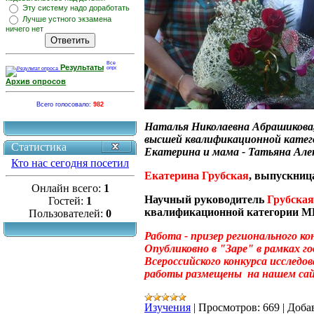
Эту систему надо доработать
Лучше устного экзамена
ничего нет
Результаты
Архив опросов
Всего голосовало:
982
Наталья Николаевна Абрашикова,
высшей квалификационной кате
Статистика
Екатерина и мама - Татьяна Але
Кто нас сегодня посетил
Екатерина Грубская
, выпускни
Онлайн всего:
1
Научный руководитель
Грубская
Гостей:
1
квалификационной категории
Пользователей:
0
Работа - призер регионального ко
Опубликовно в "Заре" в рамках г
Всероссийского конкурса исследо
работы размещены на нашем сай
Изучения
|
Просмотров:
669
|
Доба