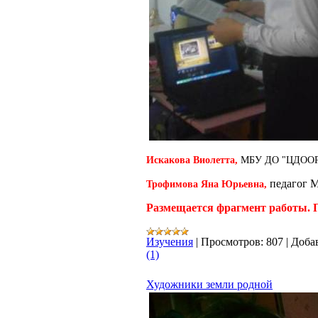
Искакова Виолетта,
МБУ ДО "ЦДООР"
педагог
Трофимова Яна Юрьевна,
Размещается фрагмент работы. 
Изучения
|
Просмотров:
807
|
Доба
(1)
Художники земли родной