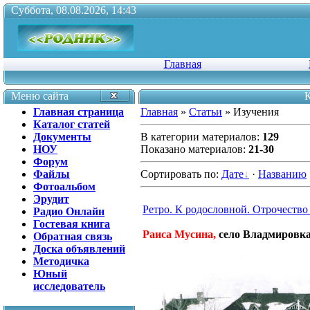
Суббота, 08.08.2026, 14:43
Главная
Меню сайта
К
Главная страница
Главная
»
Статьи
» Изучения
Каталог статей
Документы
В категории материалов
:
129
НОУ
Показано материалов
:
21-30
Форум
Файлы
Сортировать по
:
Дате
·
Названию
Фотоальбом
Эрудит
Ретро. К родословной. Отрочество
Радио Онлайн
Гостевая книга
Раиса Мусина,
село Владмировка
Обратная связь
Доска объявлений
Методичка
Юный
исследователь