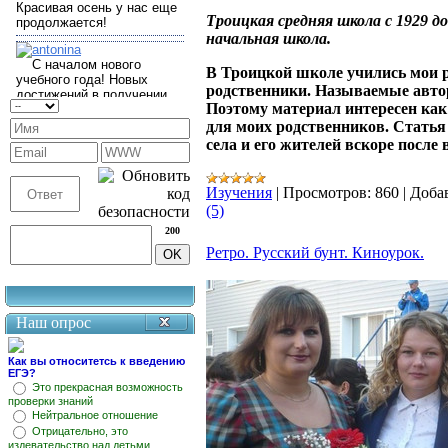
Троицкая средняя школа с 1929 д
начальная школа.
В Троицкой школе учились мои р
родственники. Называемые автор
Поэтому материал интересен как
для моих родственников. Статья 
села и его жителей вскоре после
Изучения
|
Просмотров:
860
|
Доба
(5)
200
Ретро. Русский бунт. Киноурок.
Наш опрос
Как вы относитетсь к введению
ЕГЭ?
Это прекрасная возможность
проверки знаний
Нейтральное отношение
Отрицательно, это
издевательство над детьми