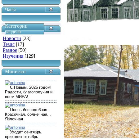
Часы
Категории
раздела
Новости
[23]
Тезис
[17]
Разное
[50]
Изучения
[129]
Мини-чат