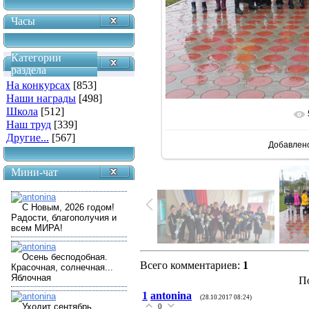
Часы
Категории
раздела
На конкурсах
[853]
Наши награды
[498]
Школа
[512]
В реальн
Наш труд
[339]
Другие...
[567]
Добавлен
Мини-чат
Всего комментариев
:
1
П
1
antonina
(28.10.2017 08:24)
0