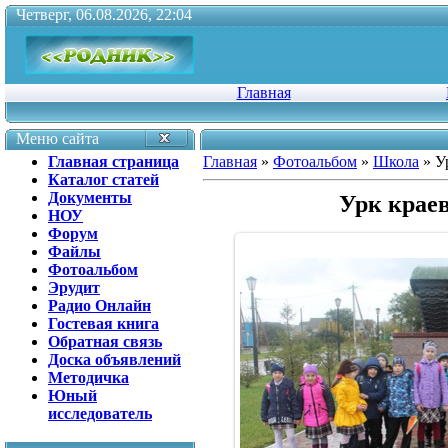
Четверг, 06.08.2026, 22:04
Главная
Меню сайта
Главная страница
Главная
»
Фотоальбом
»
Школа
» Ур
Каталог статей
Документы
Урк краев
НОУ
Форум
Файлы
Фотоальбом
Эрудит
Радио Онлайн
Гостевая книга
Обратная связь
Доска объявлений
Методичка
Юный
исследователь