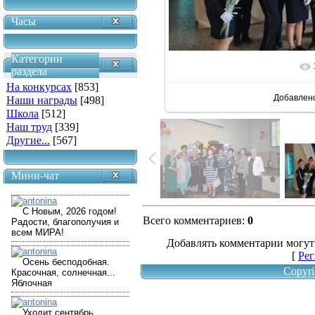
Часы
Категории
В реальн
раздела
На конкурсах
[853]
Добавлен
Наши награды
[498]
Школа
[512]
Наш труд
[339]
Другие...
[567]
Мини-чат
Всего комментариев
:
0
Добавлять комментарии могут
[
Рег
Copyri