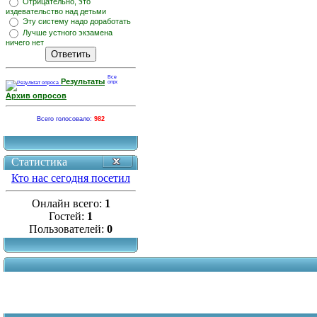
Отрицательно, это
издевательство над детьми
Эту систему надо доработать
Лучше устного экзамена
ничего нет
Результаты
Архив опросов
Всего голосовало:
982
Статистика
Кто нас сегодня посетил
Онлайн всего:
1
Гостей:
1
Пользователей:
0