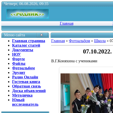
Четверг, 06.08.2026, 09:35
Главная
Меню сайта
Главная страница
Главная
»
Фотоальбом
»
Школа
» 0
Каталог статей
Документы
07.10.2022
НОУ
Форум
В.Г.Коняхина с учениками
Файлы
Фотоальбом
Эрудит
Радио Онлайн
Гостевая книга
Обратная связь
Доска объявлений
Методичка
Юный
исследователь