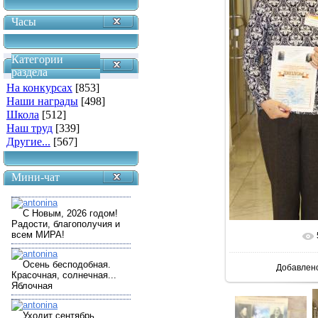
Часы
Категории
раздела
На конкурсах
[853]
Наши награды
[498]
Школа
[512]
Наш труд
[339]
Другие...
[567]
Мини-чат
В реально
Добавлен