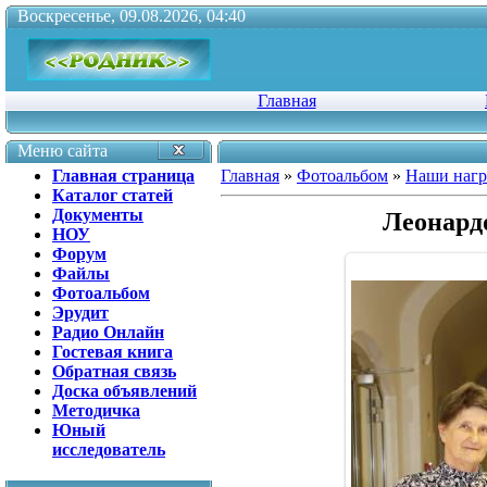
Воскресенье, 09.08.2026, 04:40
Главная
Меню сайта
Главная страница
Главная
»
Фотоальбом
»
Наши наг
Каталог статей
Документы
Леонардо
НОУ
Форум
Файлы
Фотоальбом
Эрудит
Радио Онлайн
Гостевая книга
Обратная связь
Доска объявлений
Методичка
Юный
исследователь