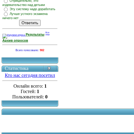
Отрицательно, это
издевательство над детьми
Эту систему надо доработать
Лучше устного экзамена
ничего нет
Результаты
Архив опросов
Всего голосовало:
982
Статистика
Кто нас сегодня посетил
Онлайн всего:
1
Гостей:
1
Пользователей:
0