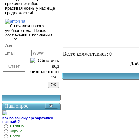
Всего комментариев
:
0
Доб
200
Наш опрос
Как по вашему преобразился
наш сайт?
Отлично
Хорошо
Плохо