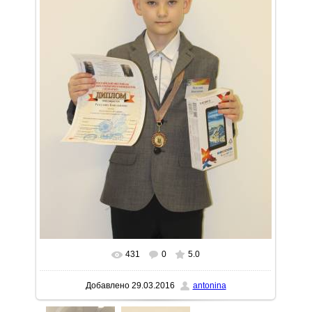
431
0
5.0
В реальном размере
1066x1600
/ 105.6Kb
Добавлено
29.03.2016
antonina