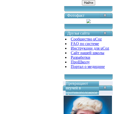
Фотофакт
Друзья сайта
Сообщество uCoz
FAQ по системе
Инструкции для uCoz
Сайт нашей школы
Разработки
ПроШколу
Портал о медицине
Превращают
неучей в
противоположное