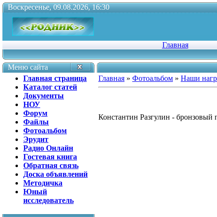
Воскресенье, 09.08.2026, 16:30
Главная
Меню сайта
Главная страница
Главная
»
Фотоальбом
»
Наши наг
Каталог статей
Документы
НОУ
Форум
Константин Разгулин - бронзовый 
Файлы
Фотоальбом
Эрудит
Радио Онлайн
Гостевая книга
Обратная связь
Доска объявлений
Методичка
Юный
исследователь