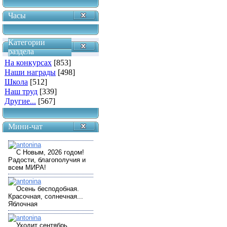
Часы
Категории
раздела
На конкурсах
[853]
Наши награды
[498]
Школа
[512]
Наш труд
[339]
Другие...
[567]
Мини-чат