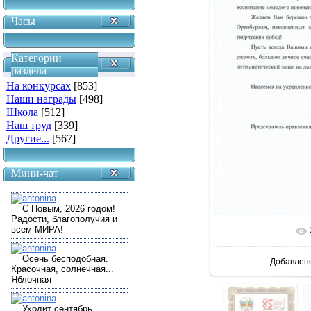
Часы
Категории
раздела
На конкурсах
[853]
Наши награды
[498]
Школа
[512]
Наш труд
[339]
Другие...
[567]
Мини-чат
В реально
Добавлен