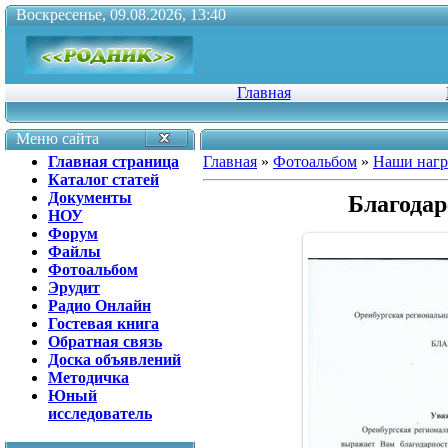
Воскресенье, 09.08.2026, 13:40
Главная
Меню сайта
Главная страница
Главная
»
Фотоальбом
»
Наши наг
Каталог статей
Документы
Благодар
НОУ
Форум
Файлы
Фотоальбом
Эрудит
Радио Онлайн
Гостевая книга
Обратная связь
Доска объявлений
Методичка
Юный
исследователь