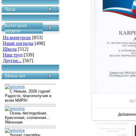
Часы
Категории
раздела
На конкурсах
[853]
Наши награды
[498]
Школа
[512]
Наш труд
[339]
Другие...
[567]
Мини-чат
В реально
Добавлен