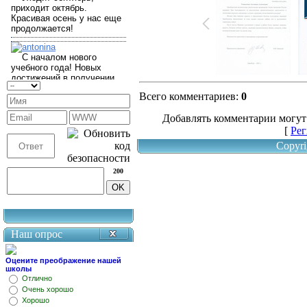
Всего комментариев
:
0
Добавлять комментарии могут
[
Рег
Copyri
200
Наш опрос
Оцените преображение нашей
школы
Отлично
Очень хорошо
Хорошо