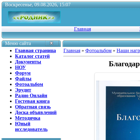
Воскресенье, 09.08.2026, 15:07
Главная
Меню сайта
Главная страница
Главная
»
Фотоальбом
»
Наши наг
Каталог статей
Документы
Благодар
НОУ
Форум
Файлы
Фотоальбом
Эрудит
Радио Онлайн
Гостевая книга
Обратная связь
Доска объявлений
Методичка
Юный
исследователь