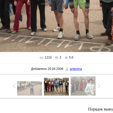
1210
2
5.0
В реальном размере
1024x745
/ 431.5Kb
Добавлено
20.04.2008
antonina
Порядок выво