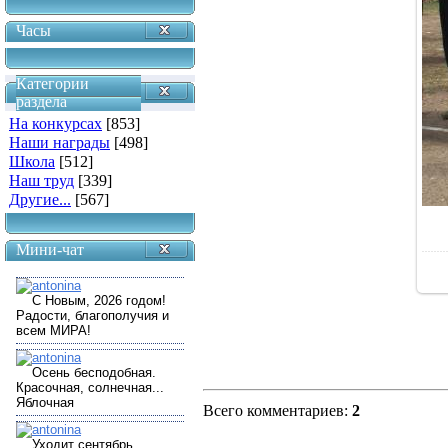
Часы
Категории
раздела
На конкурсах
[853]
Наши награды
[498]
Школа
[512]
Наш труд
[339]
Другие...
[567]
Мини-чат
Всего комментариев
:
2