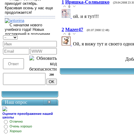
1
Иришка-Солнышко
(29.04.2008 23:3
0
ой. и я тут!!!
2
Mazer47
(01.07.2008 12:48)
0
Ой, я вижу тут и своего одн
Доб
200
Наш опрос
Оцените преображение нашей
школы
Отлично
Очень хорошо
Хорошо