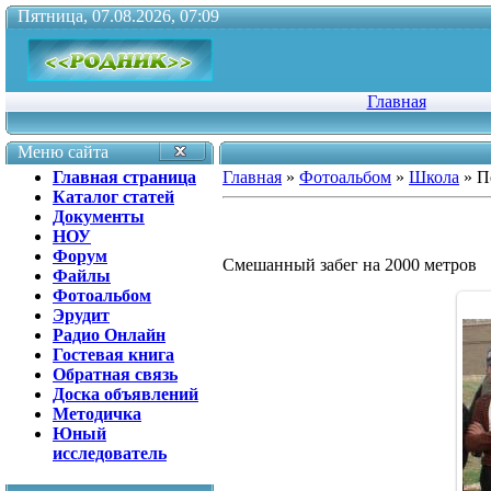
Пятница, 07.08.2026, 07:09
Главная
Меню сайта
Главная страница
Главная
»
Фотоальбом
»
Школа
» П
Каталог статей
Документы
НОУ
Форум
Смешанный забег на 2000 метров
Файлы
Фотоальбом
Эрудит
Радио Онлайн
Гостевая книга
Обратная связь
Доска объявлений
Методичка
Юный
исследователь