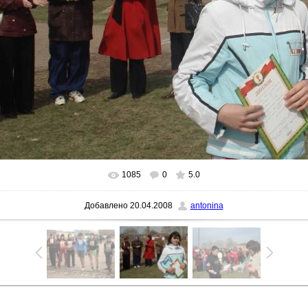
1085
0
5.0
В реальном размере
987x768
/ 351.7Kb
Добавлено
20.04.2008
antonina