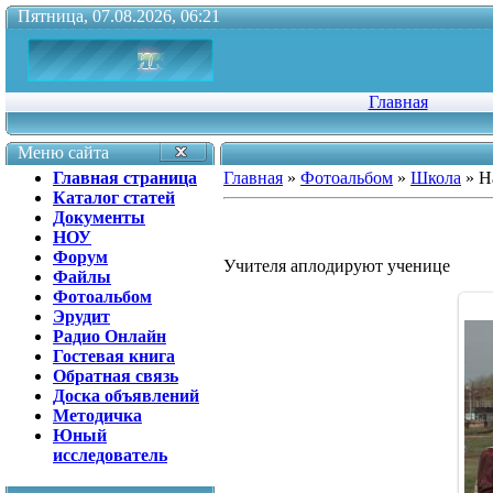
Пятница, 07.08.2026, 06:21
Главная
Меню сайта
Главная страница
Главная
»
Фотоальбом
»
Школа
» Н
Каталог статей
Документы
НОУ
Форум
Учителя аплодируют ученице
Файлы
Фотоальбом
Эрудит
Радио Онлайн
Гостевая книга
Обратная связь
Доска объявлений
Методичка
Юный
исследователь