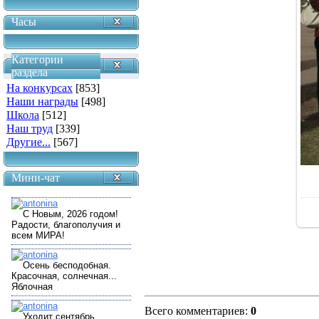
Часы
Категории
раздела
На конкурсах
[853]
Наши награды
[498]
Школа
[512]
Наш труд
[339]
Другие...
[567]
Мини-чат
Всего комментариев
:
0