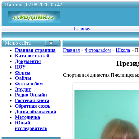
Пятница, 07.08.2026, 05:42
Главная
Меню сайта
Главная страница
Главная
»
Фотоальбом
»
Школа
» П
Каталог статей
Документы
Прези
НОУ
Форум
Спортивная династия Пчелинцевы
Файлы
Фотоальбом
Эрудит
Радио Онлайн
Гостевая книга
Обратная связь
Доска объявлений
Методичка
Юный
исследователь