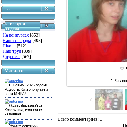
Часы
Категории
раздела
На конкурсах
[853]
Наши награды
[498]
Школа
[512]
Наш труд
[339]
Другие...
[567]
В реальн
Мини-чат
Добавлен
Всего комментариев
:
1
П