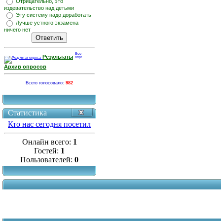
Отрицательно, это
издевательство над детьми
Эту систему надо доработать
Лучше устного экзамена
ничего нет
Результаты
Архив опросов
Всего голосовало:
982
Статистика
Кто нас сегодня посетил
Онлайн всего:
1
Гостей:
1
Пользователей:
0