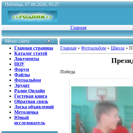
Пятница, 07.08.2026, 05:27
Главная
Меню сайта
Главная страница
Главная
»
Фотоальбом
»
Школа
» П
Каталог статей
Документы
Прези
НОУ
Форум
Победа
Файлы
Фотоальбом
Эрудит
Радио Онлайн
Гостевая книга
Обратная связь
Доска объявлений
Методичка
Юный
исследователь