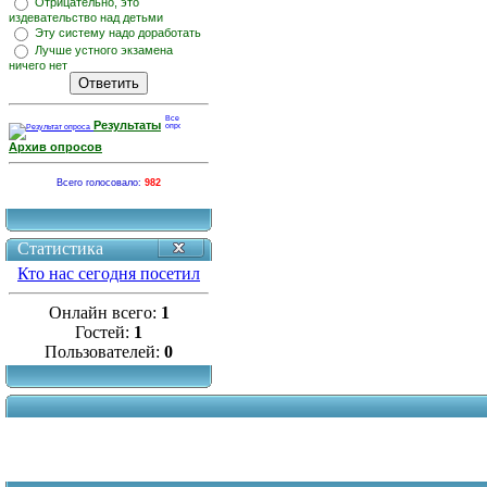
Отрицательно, это
издевательство над детьми
Эту систему надо доработать
Лучше устного экзамена
ничего нет
Результаты
Архив опросов
Всего голосовало:
982
Статистика
Кто нас сегодня посетил
Онлайн всего:
1
Гостей:
1
Пользователей:
0