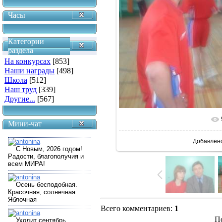
Часы
Категории
раздела
На конкурсах
[853]
Наши награды
[498]
Школа
[512]
Наш труд
[339]
Другие...
[567]
В реальн
Мини-чат
Добавлен
Всего комментариев
:
1
П