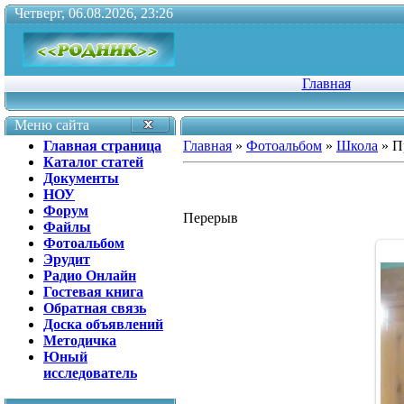
Четверг, 06.08.2026, 23:26
Главная
Меню сайта
Главная страница
Главная
»
Фотоальбом
»
Школа
» П
Каталог статей
Документы
НОУ
Форум
Перерыв
Файлы
Фотоальбом
Эрудит
Радио Онлайн
Гостевая книга
Обратная связь
Доска объявлений
Методичка
Юный
исследователь