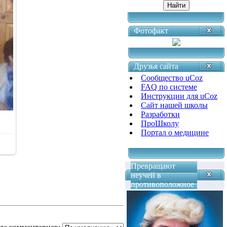
Фотофакт
Друзья сайта
Сообщество uCoz
FAQ по системе
Инструкции для uCoz
Сайт нашей школы
Разработки
ПроШколу
Портал о медицине
Превращают
неучей в
противоположное