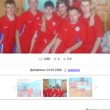
1080
2
5.0
В реальном размере
1024x768
/ 307.7Kb
Добавлено
24.04.2008
antonina