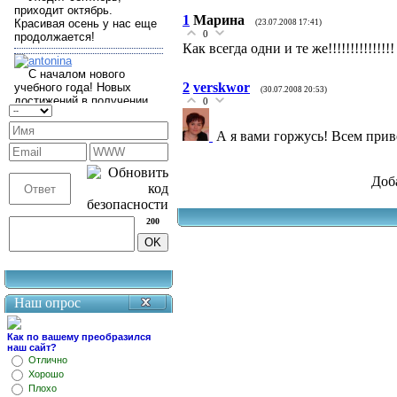
1
Марина
(23.07.2008 17:41)
0
Как всегда одни и те же!!!!!!!!!!!!!!!
2
verskwor
(30.07.2008 20:53)
0
А я вами горжусь! Всем прив
Доб
200
Наш опрос
Как по вашему преобразился
наш сайт?
Отлично
Хорошо
Плохо