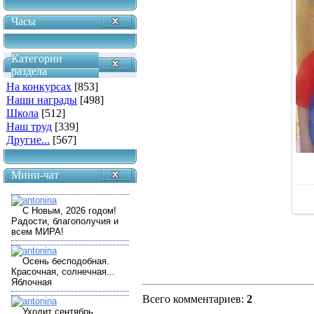
Часы
Категории
раздела
На конкурсах
[853]
Наши награды
[498]
Школа
[512]
Наш труд
[339]
Другие...
[567]
Мини-чат
Всего комментариев
:
2