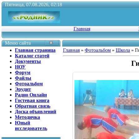
Пятница, 07.08.2026, 02:18
Главная
Меню сайта
Главная страница
Главная
»
Фотоальбом
»
Школа
» Г
Каталог статей
Документы
Г
НОУ
Форум
Файлы
Фотоальбом
Эрудит
Радио Онлайн
Гостевая книга
Обратная связь
Доска объявлений
Методичка
Юный
исследователь