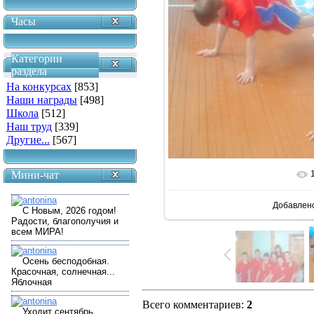
Часы
Категории
раздела
На конкурсах
[853]
Наши награды
[498]
Школа
[512]
Наш труд
[339]
Другие...
[567]
Мини-чат
В реальн
Добавлен
Всего комментариев
:
2