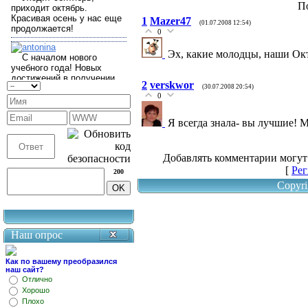
П
1
Mazer47
(01.07.2008 12:54)
0
Эх, какие молодцы, наши Окт
2
verskwor
(30.07.2008 20:54)
0
Я всегда знала- вы лучшие! 
Добавлять комментарии могут
[
Рег
200
Copyri
Наш опрос
Как по вашему преобразился
наш сайт?
Отлично
Хорошо
Плохо