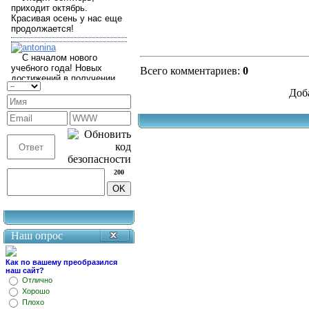
Всего комментариев
:
0
Доб
200
Наш опрос
Как по вашему преобразился
наш сайт?
Отлично
Хорошо
Плохо