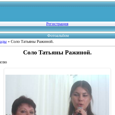
Регистрация
Фотоальбом
рады
» Соло Татьяны Ражиной.
Соло Татьяны Ражиной.
телю