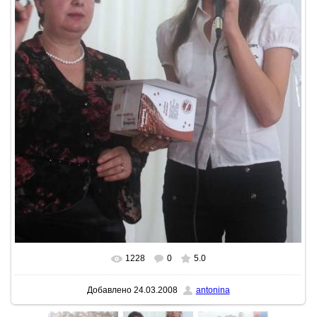
1228
0
5.0
В реальном размере
768x948
/ 367.2Kb
Добавлено
24.03.2008
antonina