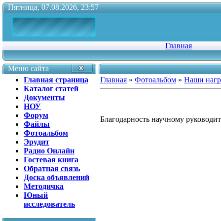
Пятница, 07.08.2026, 23:57
Главная
Меню сайта
Главная страница
Главная
»
Фотоальбом
»
Наши наг
Каталог статей
Документы
НОУ
Форум
Благодарность научному руководи
Файлы
Фотоальбом
Эрудит
Радио Онлайн
Гостевая книга
Обратная связь
Доска объявлений
Методичка
Юный
исследователь