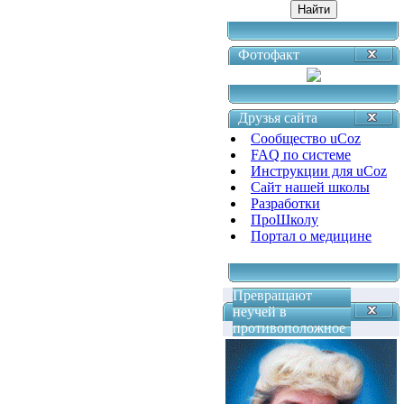
Фотофакт
Друзья сайта
Сообщество uCoz
FAQ по системе
Инструкции для uCoz
Сайт нашей школы
Разработки
ПроШколу
Портал о медицине
Превращают
неучей в
противоположное