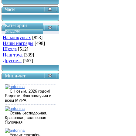
Часы
Категории
раздела
На конкурсах
[853]
Наши награды
[498]
Школа
[512]
Наш труд
[339]
Другие...
[567]
Мини-чат