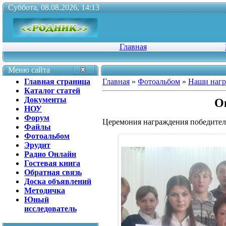
Суббота, 08.08.2026, 14:13
Главная
Меню сайта
Главная страница
Главная
»
Фотоальбом
»
Наши наг
Каталог статей
Документы
О
НОУ
Форум
Церемония награждения победител
Файлы
Фотоальбом
Эрудит
Радио Онлайн
Гостевая книга
Обратная связь
Доска объявлений
Методичка
Юный
исследователь