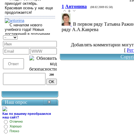
1
Антонина
(08.02.2009 05:58)
0
В первом ряду Татьяна Ражин
ряду А.А.Каврева
Добавлять комментарии могут
[
Рег
Copyri
200
Наш опрос
Как по вашему преобразился
наш сайт?
Отлично
Хорошо
Плохо