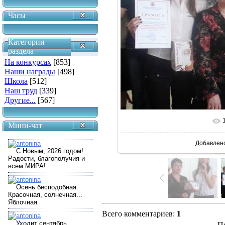
Часы
Категории
раздела
На конкурсах
[853]
Наши награды
[498]
Школа
[512]
Наш труд
[339]
Другие...
[567]
В реальн
Мини-чат
Добавлен
Всего комментариев
:
1
П