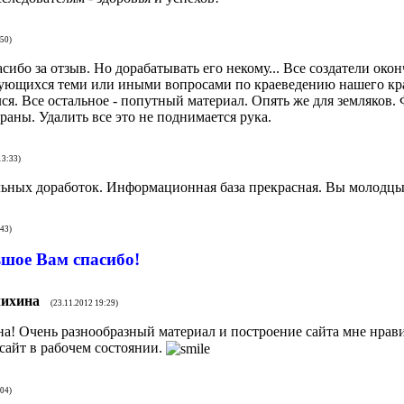
:50)
асибо за отзыв. Но дорабатывать его некому... Все создатели окон
сующихся теми или иными вопросами по краеведению нашего кр
лся. Все остальное - попутный материал. Опять же для земляков.
раны. Удалить все это не поднимается рука.
13:33)
ельных доработок. Информационная база прекрасная. Вы молодцы
:43)
ьшое Вам спасибо!
чихина
(23.11.2012 19:29)
а! Очень разнообразный материал и построение сайта мне нрав
сайт в рабочем состоянии.
:04)