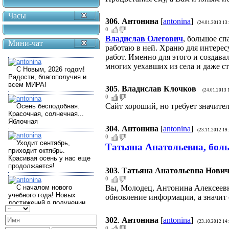
Часы
306
.
Антонина
[
antonina
]
(24.01.2013 13
0
Владислав Олегович
, большое сп
Мини-чат
работаю в ней. Храню для интере
работ. Именно для этого и создава
многих уехавших из села и даже ст
305
.
Владислав Клочков
(24.01.2013 
0
Сайт хороший, но требует значит
304
.
Антонина
[
antonina
]
(23.11.2012 19
0
Татьяна Анатольевна, бол
303
.
Татьяна Анатольевна Нови
0
Вы, Молодец, Антонина Алексеевн
обновление информации, а значит 
302
.
Антонина
[
antonina
]
(23.10.2012 14
0