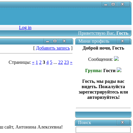
Log in
Приветствую Вас
,
Гость
Мини профиль
[
Добавить запись
]
Доброй ночи, Гость
Сообщения:
Страницы:
«
1
2
3
4
5
...
22
23
»
Группа:
Гости
Гость, мы рады вас
видеть. Пожалуйста
зарегистрируйтесь или
авторизуйтесь!
Поиск
 сайт, Антонина Алексеевна!