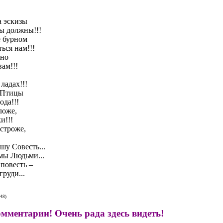
а эскизы
ы должны!!!
е бурном
ься нам!!!
рно
ам!!!
ладах!!!
-Птицы
ода!!!
ложе,
и!!!
 строже,
шу Совесть...
 мы Людьми...
 повесть –
руди...
:48)
омментарии! Очень рада здесь видеть!