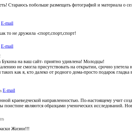
деть! Стараюсь побольше размещать фотографий и материала о сел
E-mail
ак то не дружила -спорт,спорт,спорт!
E-mail
!
а Букина на ваш сайт- приятно удивлена! Молодцы!
жалению не смогла присутствовать на открытии, срочно улетела 
 таких как я, кто далеко от родного дома-просто подарок гладк
E-mail
0)
енной краеведческой направленностью. По-настоящему учит соз
ы поистине являются образцами ученических исследований. Но
:22)
раски Жизни!!!