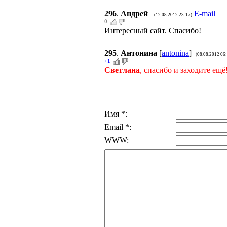
296
.
Андрей
E-mail
(12.08.2012 23:17)
0
Интересный сайт. Спасибо!
295
.
Антонина
[
antonina
]
(08.08.2012 06
+1
Светлана
, спасибо и заходите ещё
Имя *:
Email *:
WWW: