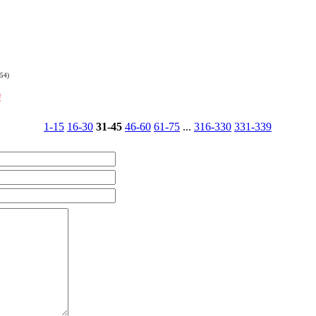
:54)
!
1-15
16-30
31-45
46-60
61-75
...
316-330
331-339