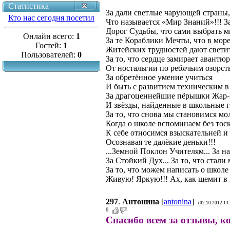
Статистика
За дали светлые чарующей страны,
Кто нас сегодня посетил
Что называется «Мир Знаний»!!! З
Дорог Судьбы, что сами выбрать м
Онлайн всего:
1
За те Кораблики Мечты, что в мор
Гостей:
1
Житейских трудностей дают светит
Пользователей:
0
За то, что сердце замирает авантю
От ностальгии по ребячьим озорств
За обретённое умение учиться
И быть с развитием техническим в 
За драгоценнейшие пёрышки Жар
И звёзды, найденные в школьные г
За то, что снова мы становимся мо
Когда о школе вспоминаем без тоск
К себе относимся взыскательней и
Осознавая те далёкие деньки!!!
...Земной Поклон Учителям... За на
За Стойкий Дух... За то, что стали
За то, что можем написать о школе
Живую! Яркую!!! Ах, как щемит в г
297
.
Антонина
[
antonina
]
(02.10.2012 14
0
Спасибо всем за отзывы, к