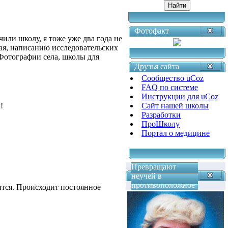
Фотофакт
чили школу, я тоже уже два года не
ая, написанию исследовательских
 Фотографии села, школы для
Друзья сайта
Сообщество uCoz
FAQ по системе
Инструкции для uCoz
!
Сайт нашей школы
Разработки
ПроШколу
Портал о медицине
Превращают
неучей в
противоположное
ится. Происходит постоянное