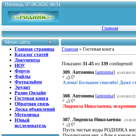
Пятница, 07.08.2026, 08:51
Главная
Меню сайта
Главная страница
Главная
»
Гостевая книга
Каталог статей
Документы
Показано
31
-
45
из
339
сообщений
НОУ
Форум
309
.
Антонина
[
antonina
]
(11.03.2013 22
Файлы
0
Фотоальбом
Алена! Большое спасибо! Даже с
Эрудит
Радио Онлайн
308
.
Антонина
[
antonina
]
(11.03.2013 22
Гостевая книга
0
Обратная связь
Людмила Николаевна, искренние 
Доска объявлений
Методичка
307
.
Людмила Николаевна
Юный
(11.03.20
0
исследователь
Пусть чистые воды РОДНИКА внос
Процветания ему, а Вам и юным ис