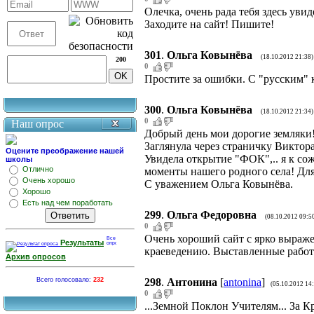
Олечка, очень рада тебя здесь уви
Заходите на сайт! Пишите!
301
.
Ольга Ковынёва
(18.10.2012 21:38)
200
0
Простите за ошибки. С "русским" к
300
.
Ольга Ковынёва
(18.10.2012 21:34)
0
Наш опрос
Добрый день мои дорогие земляки
Заглянула через страничку Виктор
Оцените преображение нашей
Увидела открытие "ФОК",.. я к со
школы
Отлично
моменты нашего родного села! Для
Очень хорошо
С уважением Ольга Ковынёва.
Хорошо
Есть над чем поработать
299
.
Ольга Федоровна
(08.10.2012 09:5
0
Очень хороший сайт с ярко выраж
Результаты
краеведению. Выставленные работ
Архив опросов
Всего голосовало:
232
298
.
Антонина
[
antonina
]
(05.10.2012 14
0
...Земной Поклон Учителям... За К