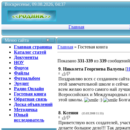
Воскресенье, 09.08.2026, 04:37
Главная
Меню сайта
Главная страница
Главная
»
Гостевая книга
Каталог статей
Документы
Показано
331
-
339
из
339
сообщений
НОУ
Форум
9
.
Николета Георгиева Валуева
[
Н
Файлы
0
Фотоальбом
Поздравляю всех с созданием сайта
Эрудит
этой замечательной школе и сейчас я
Радио Онлайн
всем желаю всего самого най лучш
Гостевая книга
Всероссийских и Международных п
Обратная связь
этой школы.
:)
Болга
Доска объявлений
Методичка
8
.
Ксения
(15.03.2008 11:55)
Юный
0
исследователь
Приветствую всех создателей, учас
делаете большое дело!!! Так держать