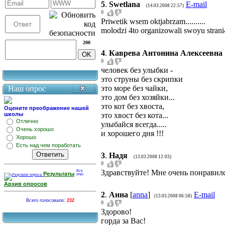
5
.
Swetlana
E-mail
(14.03.2008 22:57)
0
Priwetik wsem oktjabrzam..........
molodzi 4to organizowali swoyu stran
200
4
.
Каврева Антонина Алексеевна
0
человек без улыбки -
это струны без скрипки
это море без чайки,
Наш опрос
это дом без хозяйки...
это кот без хвоста,
Оцените преображение нашей
это хвост без кота...
школы
Отлично
улыбайся всегда.....
Очень хорошо
и хорошего дня !!!
Хорошо
Есть над чем поработать
3
.
Надя
(13.03.2008 12:03)
0
Здравствуйте! Мне очень понравилс
Результаты
Архив опросов
2
.
Анна
[
anna
]
E-mail
(13.03.2008 06:58)
Всего голосовало:
232
0
Здорово!
горда за Вас!