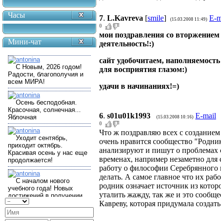
Часы
7
.
L.Kavreva
[
smile
]
E-m
(15.03.2008 11:49)
0
мои поздравления со вторжением
Мини-чат
деятельность!:)
сайт удобочитаем, наполняемость
для восприятия глазом:)
удачи в начинаниях!=)
6
.
s01u01k1993
E-mail
(15.03.2008 10:16)
0
Что ж поздравляю всех с созданием
очень нравится сообщество "Родник
анализируют и пишут о проблемах 
временах, например незаметно для с
работу о философии Серебрянного в
делать. А самое главное что их ра
родник означает источник из кото
уталить жажду, так же и это сооб
Кавреву, которая придумала создать