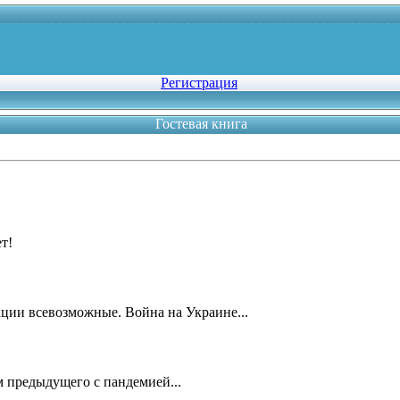
Регистрация
Гостевая книга
т!
кции всевозможные. Война на Украине...
м предыдущего с пандемией...