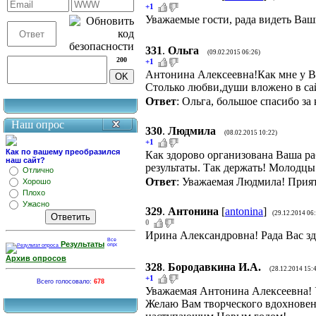
+1
Уважаемые гости, рада видеть Ваш
331
.
Ольга
(09.02.2015 06:26)
200
+1
Антонина Алексеевна!Как мне у Ва
Столько любви,души вложено в са
Ответ
: Ольга, большое спасибо за
Наш опрос
330
.
Людмила
(08.02.2015 10:22)
+1
Как по вашему преобразился
Как здорово организована Ваша ра
наш сайт?
результаты. Так держать! Молодцы
Отлично
Ответ
: Уважаемая Людмила! Прият
Хорошо
Плохо
Ужасно
329
.
Антонина
[
antonina
]
(29.12.2014 06
0
Ирина Александровна! Рада Вас зд
Результаты
Архив опросов
328
.
Бородавкина И.А.
(28.12.2014 15:
+1
Всего голосовало:
678
Уважаемая Антонина Алексеевна! У
Желаю Вам творческого вдохновени