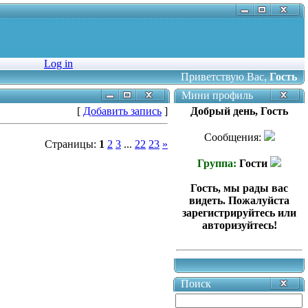
Log in
Приветствую Вас
,
Гость
Мини профиль
[
Добавить запись
]
Добрый день, Гость
Сообщения:
Страницы:
1
2
3
...
22
23
»
Группа:
Гости
Гость, мы рады вас
видеть. Пожалуйста
зарегистрируйтесь или
авторизуйтесь!
Поиск