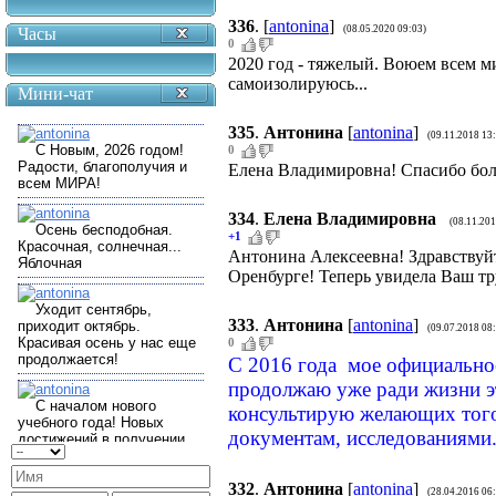
336
.
[
antonina
]
(08.05.2020 09:03)
Часы
0
2020 год - тяжелый. Воюем всем ми
самоизолируюсь...
Мини-чат
335
.
Антонина
[
antonina
]
(09.11.2018 13
0
Елена Владимировна! Спасибо бо
334
.
Елена Владимировна
(08.11.201
+1
Антонина Алексеевна! Здравствуйт
Оренбурге! Теперь увидела Ваш тру
333
.
Антонина
[
antonina
]
(09.07.2018 08
0
С 2016 года мое официальное
продолжаю уже ради жизни эт
консультирую желающих того
документам, исследованиями
332
.
Антонина
[
antonina
]
(28.04.2016 06