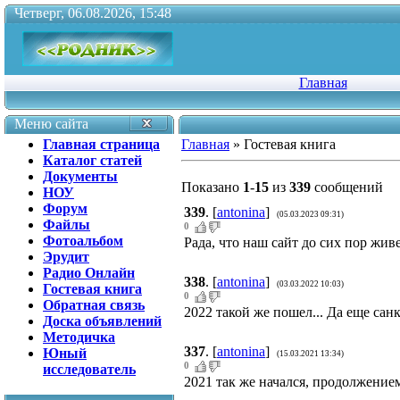
Четверг, 06.08.2026, 15:48
Главная
Меню сайта
Главная страница
Главная
»
Гостевая книга
Каталог статей
Документы
Показано
1
-
15
из
339
сообщений
НОУ
Форум
339
.
[
antonina
]
(05.03.2023 09:31)
Файлы
0
Фотоальбом
Рада, что наш сайт до сих пор живе
Эрудит
Радио Онлайн
338
.
[
antonina
]
(03.03.2022 10:03)
Гостевая книга
0
Обратная связь
2022 такой же пошел... Да еще сан
Доска объявлений
Методичка
337
.
[
antonina
]
Юный
(15.03.2021 13:34)
0
исследователь
2021 так же начался, продолжение