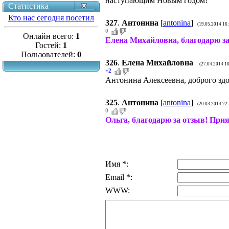
наступающим Новым годом!
Статистика
Кто нас сегодня посетил
327
.
Антонина
[
antonina
]
(19.05.2014 16
0
Онлайн всего:
1
Елена Михайловна, благодарю за
Гостей:
1
Пользователей:
0
326
.
Елена Михайловна
(27.04.2014 1
+2
Антонина Алексеевна, доброго здо
325
.
Антонина
[
antonina
]
(20.03.2014 22
0
Ольга, благодарю за отзыв! При
Имя *:
Email *:
WWW: