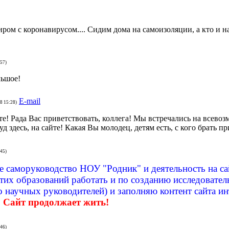
ром с коронавирусом.... Сидим дома на самоизоляции, а кто и на
:57)
льшое!
E-mail
8 15:28)
е! Рада Вас приветствовать, коллега! Мы встречались на всево
д здесь, на сайте! Какая Вы молодец, детям есть, с кого брать п
:45)
 саморуководство НОУ "Родник" и деятельность на са
их образований работать и по созданию исследователь
 научных руководителей) и заполняю контент сайта и
.
Сайт продолжает жить!
:46)