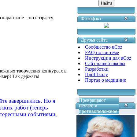
 карантине... по возрасту
Фотофакт
Друзья сайта
Сообщество uCoz
FAQ по системе
Инструкции для uCoz
Сайт нашей школы
Разработки
зможных творческих конкурсах в
ПроШколу
ример! Так держать!
Портал о медицине
йте завершились. Но я
Превращают
неучей в
ских работ (теперь
противоположное
нтересными событиями,