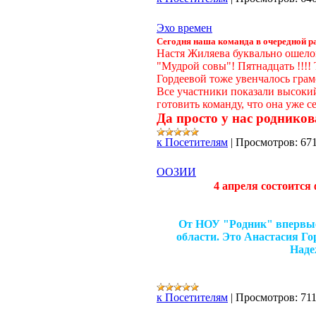
Эхо времен
Сегодня наша команда в очередной р
Настя Жиляева буквально ошело
"Мудрой совы"! Пятнадцать !!!!
Гордеевой тоже увенчалось грам
Все участники показали высокий
готовить команду, что она уже с
Да просто у нас родников
к Посетителям
|
Просмотров:
67
ООЗИИ
4 апреля состоится
От НОУ "Родник" впервые
области. Это Анастасия Г
Наде
к Посетителям
|
Просмотров:
71