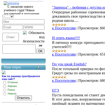
"Зарница" - любимая с детства и
Очередные районные соревнован
доказывать свое превосходство 
родная школа.....
к Посетителям
|
Просмотров:
66
И опять языки!!!!
В пятницу конкурс преподавател
200
учителей!!!!
к Посетителям
|
Просмотров:
65
Do you speak English?
Наш опрос
После тотальной прверки по физ
Грядут срезы по иностранным я
Как по вашему преобразился
наш сайт?
к Посетителям
|
Просмотров:
68
Отлично
Хорошо
Плохо
ЕГЭ
Ужасно
Пусть понедельник не станет д
В этот день они, вооруженные 
пробный экзамен по математике