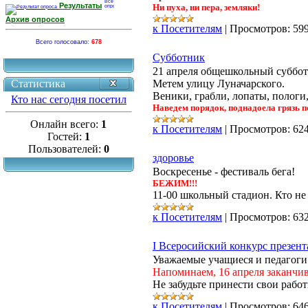
Результаты
Ни пуха, ни пера, земляки!
Архив опросов
к Посетителям
|
Просмотров:
59
Всего голосовало:
678
Субботник
21 апреля общешкольный суббот
Статистика
Метем улицу Луначарского.
Веники, грабли, лопаты, полог
Кто нас сегодня посетил
Наведем порядок, поднадоела грязь 
Онлайн всего:
1
к Посетителям
|
Просмотров:
62
Гостей:
1
Пользователей:
0
здоровье
Воскресенье - фестиваль бега!
БЕЖИМ!!!
11-00 школьный стадион. Кто не б
к Посетителям
|
Просмотров:
63
I Всеросийский конкурс презен
Уважаемые учащиеся и педагоги
Напоминаем, 16 апреля заканчив
Не забудьте принести свои раб
к Посетителям
|
Просмотров:
64