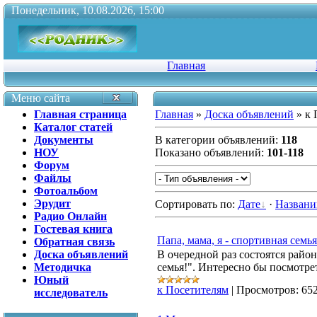
Понедельник, 10.08.2026, 15:00
Главная
Меню сайта
Главная страница
Главная
»
Доска объявлений
» к 
Каталог статей
Документы
В категории объявлений
:
118
НОУ
Показано объявлений
:
101-118
Форум
Файлы
Фотоальбом
Эрудит
Сортировать по
:
Дате
·
Назван
Радио Онлайн
Гостевая книга
Папа, мама, я - спортивная семья
Обратная связь
Доска объявлений
В очередной раз состоятся райо
Методичка
семья!". Интересно бы посмотрет
Юный
к Посетителям
|
Просмотров:
65
исследователь