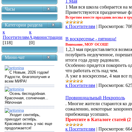
1 Мая
1 Мая вся школа собирается на 
Часы
Приветствуются праздничные фл
Встретим вместе праздник весны и тру
Категории раздела
к Посетителям
|
Просмотров:
70
к
к
Посетителям
Администрации
В воскресенье - пятница!
[118]
[0]
Внимание, МОУ ОСОШ!
1,2,3 мая предоставляется возм
позубрить недоученное, порешат
Мини-чат
итоги года душу радовали.
Особенно придется покорпеть о
что работать есть над чем.
А уже в воскресенье, 4 мая все
к Посетителям
|
Просмотров:
62
Провинциальный Некрополь
. Многие жители стараются ко д
сожалению, некоторые захороне
прибежища усопших.
Прочтите в Каталоге статей (2
к Посетителям
|
Просмотров:
66