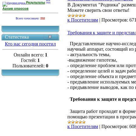
Результаты
В Документах "Родника" размеще
Архив опросов
Можете сверить свои ответы!
Всего голосовало:
232
к Посетителям
|
Просмотров:
67
Требования к защите и представ
Статистика
Представленные научно-исследо
Кто нас сегодня посетил
научный аппарат, состоящий из 
- актуальность темы,
Онлайн всего:
1
-выдвижение гипотезы,
Гостей:
1
- определение проблем или прот
Пользователей:
0
- определение целей и задач раб
- определение объекта и предмет
- предъявление используемых ме
- предъявление выводов, как по 
Требования к защите и предс
Защита работ проходят в форме
помощью презентации в програм
к Посетителям
|
Просмотров:
60