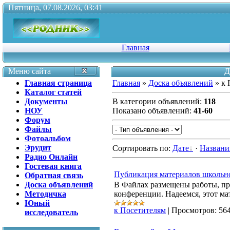
Пятница, 07.08.2026, 03:41
Главная
Меню сайта
Д
Главная страница
Главная
»
Доска объявлений
» к 
Каталог статей
Документы
В категории объявлений
:
118
НОУ
Показано объявлений
:
41-60
Форум
Файлы
Фотоальбом
Эрудит
Сортировать по
:
Дате
·
Назван
Радио Онлайн
Гостевая книга
Публикация материалов школьн
Обратная связь
Доска объявлений
В Файлах размещены работы, пр
Методичка
конференции. Надеемся, этот ма
Юный
к Посетителям
|
Просмотров:
56
исследователь