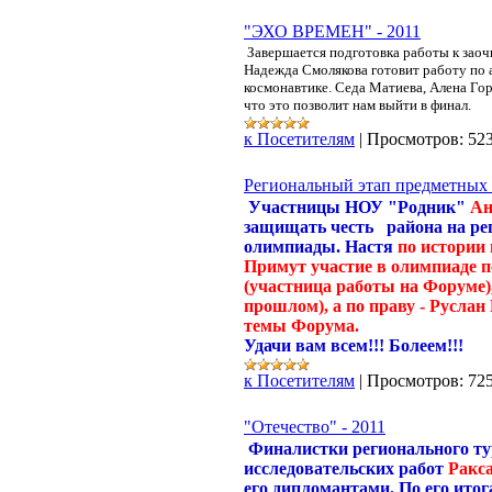
"ЭХО ВРЕМЕН" - 2011
Завершается подготовка работы к зао
Надежда Смолякова готовит работу по 
космонавтике. Седа Матиева, Алена Гор
что это позволит нам выйти в финал.
к Посетителям
|
Просмотров:
52
Региональный этап предметных
Участницы НОУ "Родник"
Ан
защищать честь района на ре
олимпиады. Настя
по истории 
Примут участие в олимпиаде 
(участница работы на Форуме)
прошлом), а по праву - Русла
темы Форума.
Удачи вам всем!!! Болеем!!!
к Посетителям
|
Просмотров:
72
"Отечество" - 2011
Финалистки регионального ту
исследовательских работ
Ракс
его дипломантами. По его ито