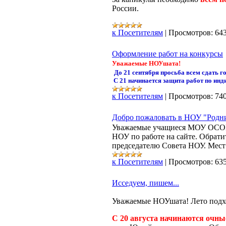
России.
к Посетителям
|
Просмотров:
64
Оформление работ на конкурсы
Уважаемые НОУшата!
До 21 сентября просьба всем сдать г
С 21 начинается защита работ по ин
к Посетителям
|
Просмотров:
74
Добро пожаловать в НОУ "Родн
Уважаемые учащиеся МОУ ОСОШ! 
НОУ по работе на сайте. Обрат
председателю Совета НОУ. Мест в
к Посетителям
|
Просмотров:
63
Исседуем, пишем...
Уважаемые НОУшата! Лето подход
С 20 августа начинаются очн