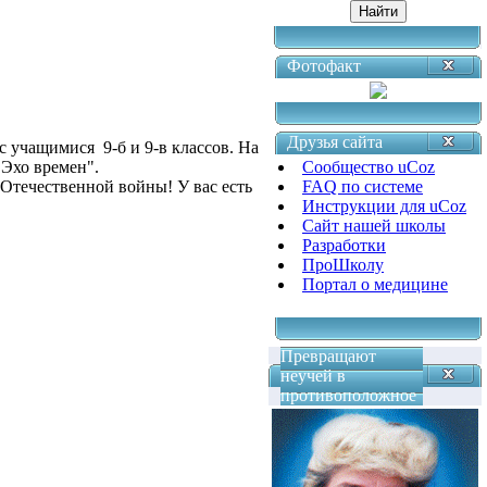
Фотофакт
Друзья сайта
 учащимися 9-б и 9-в классов. На
"Эхо времен".
Сообщество uCoz
Отечественной войны! У вас есть
FAQ по системе
Инструкции для uCoz
Сайт нашей школы
Разработки
ПроШколу
Портал о медицине
Превращают
неучей в
противоположное