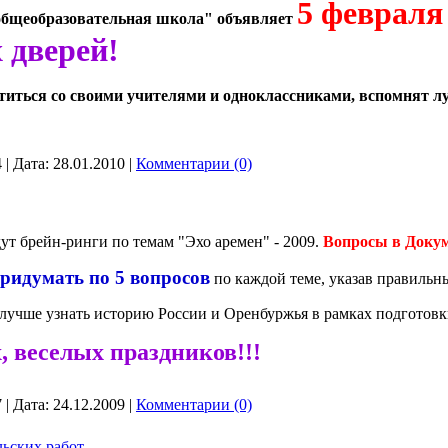
5 февраля
общеобразовательная школа" объявляет
 дверей!
титься со своими учителями и одноклассниками, вспомнят
4
|
Дата:
28.01.2010
|
Комментарии (0)
ут брейн-ринги по темам "Эхо аремен" - 2009.
Вопросы в Докум
ридумать по 5 вопросов
по каждой теме, указав правильн
лучше узнать историю России и Оренбуржья в рамках подготовк
 веселых праздников!!!
7
|
Дата:
24.12.2009
|
Комментарии (0)
льских работ