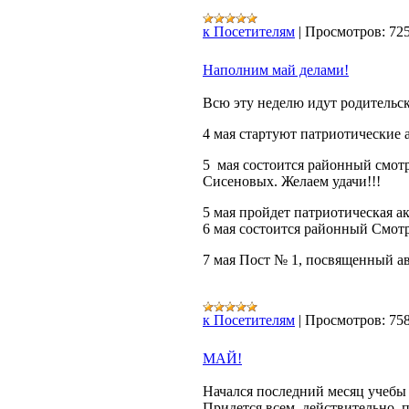
к Посетителям
|
Просмотров:
72
Наполним май делами!
Всю эту неделю идут родительск
4 мая стартуют патриотические а
5 мая состоится районный смотр
Сисеновых. Желаем удачи!!!
5 мая пройдет патриотическая а
6 мая состоится районный Смот
7 мая Пост № 1, посвященный ав
к Посетителям
|
Просмотров:
75
МАЙ!
Начался последний месяц учебы
Придется всем, действительно, 