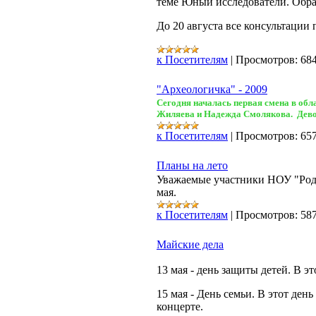
теме Юный исследователи. Обра
До 20 августа все консультации
к Посетителям
|
Просмотров:
68
"Археологичка" - 2009
Сегодня началась первая смена в об
Жиляева и Надежда Смолякова. Девочк
к Посетителям
|
Просмотров:
65
Планы на лето
Уважаемые участники НОУ "Родн
мая.
к Посетителям
|
Просмотров:
58
Майские дела
13 мая - день защиты детей. В э
15 мая - День семьи. В этот де
концерте.