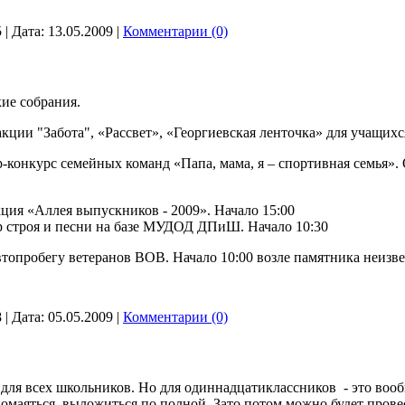
5
|
Дата:
13.05.2009
|
Комментарии (0)
ие собрания.
кции "Забота", «Рассвет», «Георгиевская ленточка» для учащихся
-конкурс семейных команд «Папа, мама, я – спортивная семья».
кция «Аллея выпускников - 2009». Начало 15:00
р строя и песни на базе МУДОД ДПиШ. Начало 10:30
топробегу ветеранов ВОВ. Начало 10:00 возле памятника неизв
8
|
Дата:
05.05.2009
|
Комментарии (0)
 для всех школьников. Но для одиннадцатиклассников - это во
помаяться, выложиться по полной. Зато потом можно будет прове