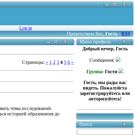
Log in
Приветствую Вас
,
Гость
·
RSS
Мини профиль
Добрый вечер, Гость
Сообщения:
Страницы
:
«
1
2
3
4
5
6
»
Группа:
Гости
Гость, мы рады вас
видеть. Пожалуйста
зарегистрируйтесь или
авторизуйтесь!
мать темы исследований.
ься историей образования до
Поиск