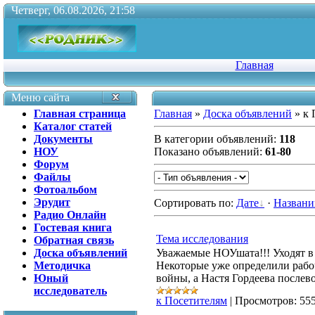
Четверг, 06.08.2026, 21:58
Главная
Меню сайта
Главная страница
Главная
»
Доска объявлений
» к 
Каталог статей
Документы
В категории объявлений
:
118
НОУ
Показано объявлений
:
61-80
Форум
Файлы
Фотоальбом
Эрудит
Сортировать по
:
Дате
·
Назван
Радио Онлайн
Гостевая книга
Тема исследования
Обратная связь
Доска объявлений
Уважаемые НОУшата!!! Уходят в
Методичка
Некоторые уже определили рабоч
Юный
войны, а Настя Гордеева после
исследователь
к Посетителям
|
Просмотров:
55