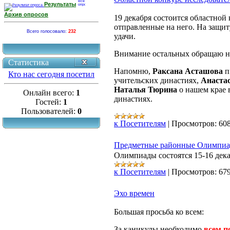
Результаты
Архив опросов
19 декабря состоится областной
отправленные на него. На защи
Всего голосовало:
232
удачи.
Внимание остальных обращаю на 
Статистика
Напомню,
Раксана Асташова
п
Кто нас сегодня посетил
учительских династиях,
Анаста
Наталья Тюрина
о нашем крае 
Онлайн всего:
1
династиях.
Гостей:
1
Пользователей:
0
к Посетителям
|
Просмотров:
60
Предметные районные Олимпи
Олимпиады состоятся 15-16 дека
к Посетителям
|
Просмотров:
67
Эхо времен
Большая просьба ко всем:
За каникулы необходимо
всем п