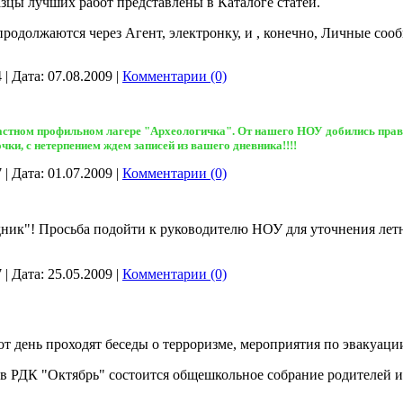
зцы лучших работ представлены в Каталоге статей.
 продолжаются через Агент, электронку, и , конечно, Личные соо
4
|
Дата:
07.08.2009
|
Комментарии (0)
ластном профильном лагере "Археологичка". От нашего НОУ добились прав
и, с нетерпением ждем записей из вашего дневника!!!!
7
|
Дата:
01.07.2009
|
Комментарии (0)
ик"! Просьба подойти к руководителю НОУ для уточнения летне
7
|
Дата:
25.05.2009
|
Комментарии (0)
тот день проходят беседы о терроризме, мероприятия по эвакуаци
нь в РДК "Октябрь" состоится общешкольное собрание родителей 