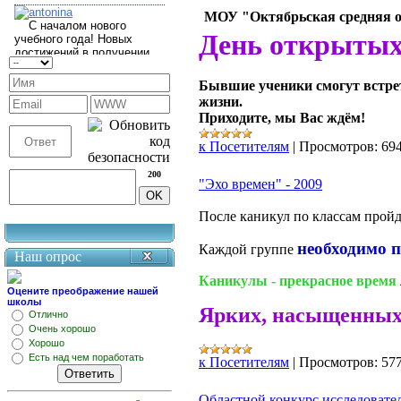
МОУ "Октябрьская средняя 
День открытых
Бывшие ученики смогут встре
жизни.
Приходите, мы Вас ждём!
к Посетителям
|
Просмотров:
69
200
"Эхо времен" - 2009
После каникул по классам пройд
необходимо п
Каждой группе
Наш опрос
Каникулы - прекрасное время
Оцените преображение нашей
школы
Ярких, насыщенных,
Отлично
Очень хорошо
Хорошо
Есть над чем поработать
к Посетителям
|
Просмотров:
57
Областной конкурс исследовате