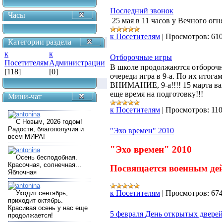
Последний звонок
Часы
25 мая в 11 часов у Вечного ог
к Посетителям
|
Просмотров:
61
Категории раздела
к
к
Отборочные игры
Посетителям
Администрации
В школе продолжаются отборочн
[118]
[0]
очереди игра в 9-а. По их итог
ВНИМАНИЕ, 9-а!!!! 15 марта ва
еще время на подготовку!!!
Мини-чат
к Посетителям
|
Просмотров:
11
"Эхо времен" 2010
"Эхо времен" 2010
Посвящается военным де
к Посетителям
|
Просмотров:
67
5 февраля День открытых дверей