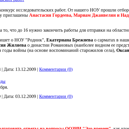
 конкурс исследовательских работ. От нашего НОУ прошли отбор
ту приглашены
Анастасия Гордеева, Мариам Джанвелян и На
то, что до 16 нужно закончить работы для отправки на областн
ишет о НОУ "Родник",
Екатериана Брежнева
о сарматах в наш
сия Жиляева
о династии Романовых (наиболее видном ее предст
в годы войны (на основе воспоминаний старожилов села),
Оксан
8
|
Дата:
13.12.2009
|
Комментарии (0)
ады
бря.
9
|
Дата:
03.12.2009
|
Комментарии (0)
одготовить ответы на вопросы ООЗИИ "Эхо времен"
, как кр