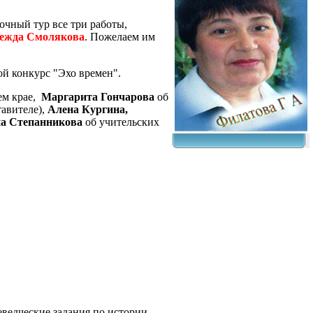
очный тур все три работы,
дежда Смолякова
. Пожелаем им
ой конкурс "Эхо времен".
ем крае,
Маргарита Гончарова
об
авителе),
Алена Кургина,
а Степанникова
об учительских
аеведческие задания по истории