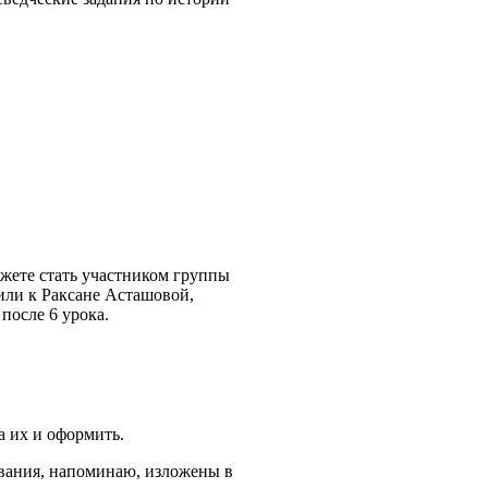
жете стать участником группы
или к Раксане Асташовой,
после 6 урока.
а их и оформить.
бвания, напоминаю, изложены в