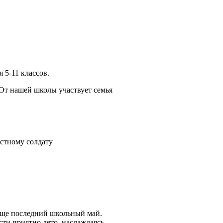
 5-11 классов.
 От нашей школы участвует семья
естному солдату
обще последний школьный май.
сти приятно лето, наслаждаясь