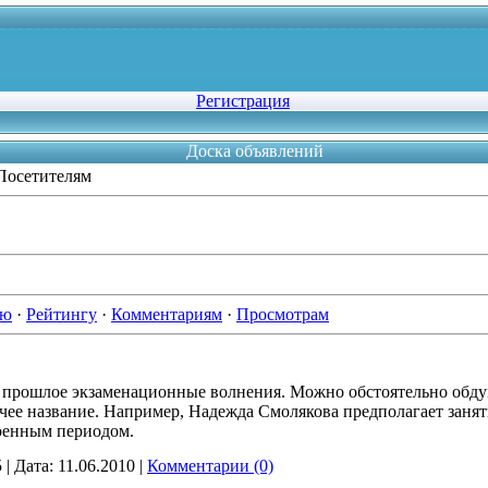
Регистрация
Доска объявлений
Посетителям
ию
·
Рейтингу
·
Комментариям
·
Просмотрам
 прошлое экзаменационные волнения. Можно обстоятельно обду
ее название. Например, Надежда Смолякова предполагает занят
военным периодом.
5
|
Дата:
11.06.2010
|
Комментарии (0)