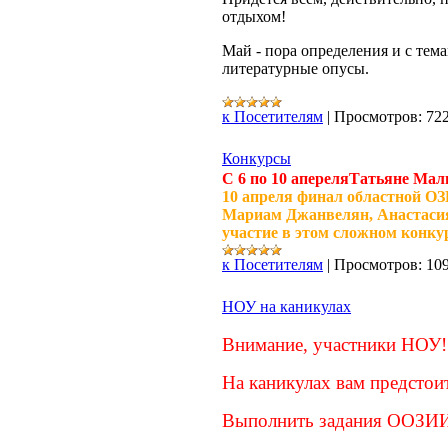
отдыхом!
Май - пора определения и с тем
литературные опусы.
к Посетителям
|
Просмотров:
72
Конкурсы
С 6 по 10 апереляТатьяне Мал
10 апреля финал областной ОЗ
Мариам Джанвелян, Анастасия
участие в этом сложном конкур
к Посетителям
|
Просмотров:
10
НОУ на каникулах
Внимание, участники НОУ!
На каникулах вам предстои
Выполнить задания ООЗИИ