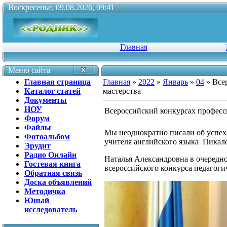
Воскресенье, 09.08.2026, 09:41
Главная
Меню сайта
Главная страница
Главная
»
2022
»
Январь
»
04
» Все
Каталог статей
мастерства
Документы
НОУ
Всероссийский конкурсах професс
Форум
Файлы
Мы неоднократно писали об успе
Фотоальбом
учителя английского языка Пикало
Эрудит
Радио Онлайн
Наталья Александровна в очередно
Гостевая книга
всероссийского конкурса педагоги
Обратная связь
Доска объявлений
Методичка
Юный
исследователь