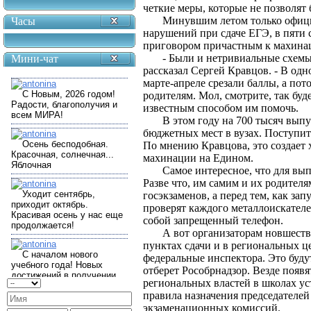
четкие меры, которые не позволят
Минувшим летом только офиц
Часы
нарушений при сдаче ЕГЭ, в пяти 
приговором причастным к махина
- Были и нетривиальные схемы
Мини-чат
рассказал Сергей Кравцов. - В од
марте-апреле срезали баллы, а по
родителям. Мол, смотрите, так буд
известным способом им помочь.
В этом году на 700 тысяч вып
бюджетных мест в вузах. Поступить
По мнению Кравцова, это создает 
махинации на Едином.
Самое интересное, что для вы
Разве что, им самим и их родителя
госэкзаменов, а перед тем, как за
проверят каждого металлоискателе
собой запрещенный телефон.
А вот организаторам новшеств
пунктах сдачи и в региональных 
федеральные инспектора. Это буд
отберет Рособрнадзор. Везде поя
региональных властей в школах ус
правила назначения председателей
экзаменационных комиссий.