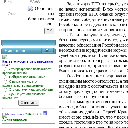
Задания для ЕГЭ теперь будут д
до начала испытаний. В тех местах
организаторов ЕГЭ, бланки будут 
те же люди соберут написанные ра
Рособрнадзоре надеются исключи
200
стороны педагогов и чиновников.
- Если в нарушении уличат сд
без права пересдачи в этом году, 
качества образования Рособрнадзо
необходимые юридические нормы пр
Наш опрос
судебной практики. Если же объек
организатора, то теперь глава эк
Как вы относитетсь к введению
ЕГЭ?
результаты всем, присутствовавши
Это прекрасная возможность
будет написать еще раз в резервны
проверки знаний
Особое внимание предполагает
Нейтральное отношение
сменившим место жительства, а так
Отрицательно, это
издевательство над детьми
ни одно из этих обстоятельств на 
Эту систему надо доработать
опыту предыдущих лет, именно с 
Лучше устного экзамена
больше всего нарушений.
ничего нет
- По закону ответственность 
властях, в большинстве случаев н
образования, добавил Сергей Крав
Результаты
имеет свою специфику, что у всех 
Архив опросов
соседи, постоянно кто-то за кого-
честно делать свое дело. Рособрн