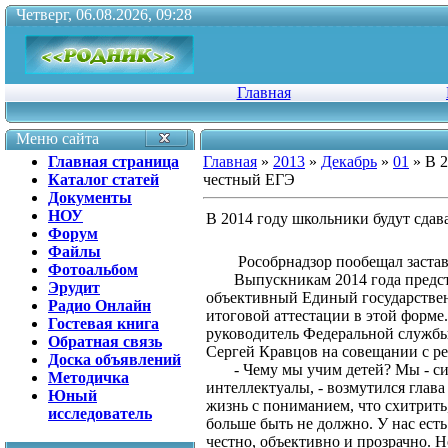
Четверг, 06.08.2026, 09:28
Главная
Меню сайта
Главная страница
Главная
»
2013
»
Декабрь
»
01
» В 2
Каталог статей
честный ЕГЭ
Документы
НОУ
В 2014 году школьники будут сда
Форум
Файлы
Рособрнадзор пообещал застав
Фотоальбом
Выпускникам 2014 года предс
Эрудит
объективный Единый государствен
Радио Онлайн
итоговой аттестации в этой форм
Гостевая книга
руководитель Федеральной службы 
Обратная связь
Сергей Кравцов на совещании с р
Доска объявлений
- Чему мы учим детей? Мы - с
Методичка
интеллектуалы, - возмутился глава
Юный
жизнь с пониманием, что схитрить,
исследователь
больше быть не должно. У нас ест
честно, объективно и прозрачно. 