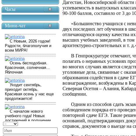
Дагестан, Новосибирской области 
успеваемость в выпускных класса
Часы
90-100 баллов, составило от 3 до 1
«Большинство учащихся с нев
Мини-чат
двух последних лет обучения в шко
отличающуюся оценку качества их
высших учебных заведений, в том
архитектурно-строительных и т. д.»,
В Генпрокуратуре отмечают, чт
полагать о неравных условиях про
во многих случаях является следст
уголовные дела, связанные с ока
образования содействия в сдаче Е
вознаграждение, возбуждены в Кар
Северная Осетия – Алания, Кабард
сообщении.
Одним из способов сдать экзам
соблюдением порядка его проведен
повторной сдаче ЕГЭ. Такие реше
оснований, подтверждающих доку
справок, документов о выезде на с