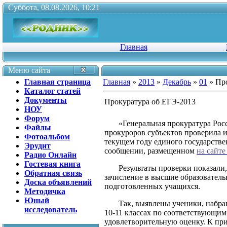
Суббота, 08.08.2026, 10:21
Главная
Меню сайта
Главная страница
Главная
»
2013
»
Декабрь
»
01
» Пр
Каталог статей
Документы
Прокуратура об ЕГЭ-2013
НОУ
Форум
«Генеральная прокуратура Ро
Файлы
прокуроров субъектов проверила и
Фотоальбом
текущем году единого государствен
Эрудит
сообщении, размещенном
на сайте
Радио Онлайн
Гостевая книга
Результаты проверки показали,
Обратная связь
зачисление в высшие образовател
Доска объявлений
подготовленных учащихся.
Методичка
Юный
Так, выявлены ученики, набра
исследователь
10-11 классах по соответствующи
удовлетворительную оценку. К при