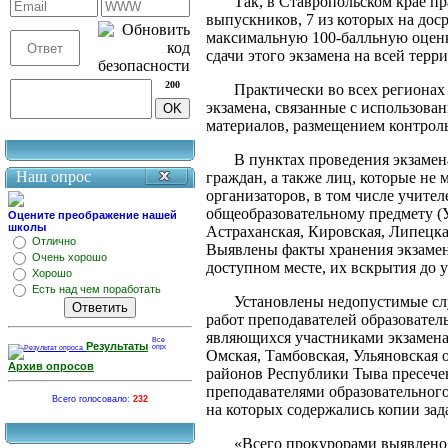
Так, в Ставропольском крае п
выпускников, 7 из которых на дос
максимальную 100-балльную оценк
сдачи этого экзамена на всей терр
200
Практически во всех региона
экзамена, связанные с использов
материалов, размещением контрол
В пунктах проведения экзамен
Наш опрос
граждан, а также лиц, которые не 
организаторов, в том числе учите
общеобразовательному предмету (
Оцените преображение нашей
школы
Астраханская, Кировская, Липецка
Отлично
Выявлены факты хранения экзамен
Очень хорошо
доступном месте, их вскрытия до 
Хорошо
Есть над чем поработать
Установлены недопустимые сл
работ преподавателей образовател
являющихся участниками экзамена
Результаты
Омская, Тамбовская, Ульяновская 
Архив опросов
районов Республики Тыва пресече
преподавателями образовательного
Всего голосовало:
232
на которых содержались копии за
«Всего прокурорами выявлено 