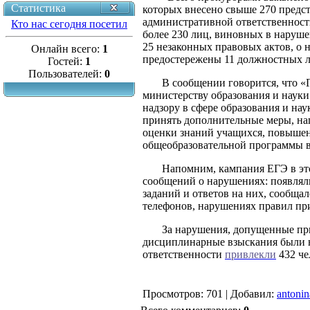
Статистика
которых внесено свыше 270 предс
административной ответственност
Кто нас сегодня посетил
более 230 лиц, виновных в наруш
25 незаконных правовых актов, о 
Онлайн всего:
1
предостережены 11 должностных ли
Гостей:
1
Пользователей:
0
В сообщении говорится, что «
министерству образования и наук
надзору в сфере образования и н
принять дополнительные меры, на
оценки знаний учащихся, повыше
общеобразовательной программы в
Напомним, кампания ЕГЭ в эт
сообщений о нарушениях: появляли
заданий и ответов на них, сообща
телефонов, нарушениях правил пр
За нарушения, допущенные при
дисциплинарные взыскания были н
ответственности
привлекли
432 че
Просмотров
: 701 |
Добавил
:
antonin