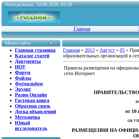
Понедельник, 10.08.2026, 05:39
Главная
Меню сайта
Главная страница
Главная
»
2013
»
Август
»
05
» Пра
Каталог статей
образовательных организаций в се
Документы
НОУ
Правила размещения на официальн
Форум
сети Интернет
Файлы
Фотоальбом
Эрудит
ПРАВИТЕЛЬСТВО
Радио Онлайн
Гостевая книга
П
Обратная связь
от 10 
Доска объявлений
Методичка
ОБ У
Юный
исследователь
РАЗМЕЩЕНИЯ НА ОФИЦИ
О