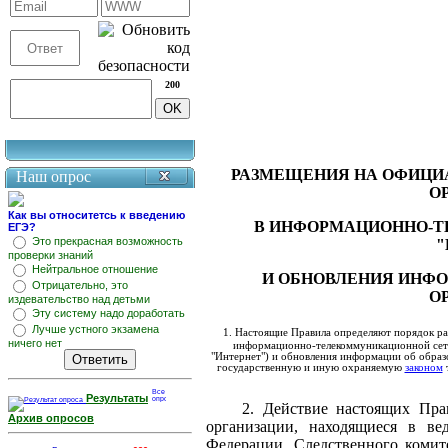
200
РАЗМЕЩЕНИЯ НА ОФИЦИ
Наш опрос
О
Как вы относитетсь к введению
В ИНФОРМАЦИОННО-
ЕГЭ?
Это прекрасная возможность
"
проверки знаний
Нейтральное отношение
И ОБНОВЛЕНИЯ ИНФО
Отрицательно, это
О
издевательство над детьми
Эту систему надо доработать
Лучше устного экзамена
1. Настоящие Правила определяют порядок ра
ничего нет
информационно-телекоммуникационной сети 
"Интернет") и обновления информации об образ
государственную и иную охраняемую
законом
т
Результаты
2. Действие настоящих Пра
Архив опросов
организации, находящиеся в ве
Федерации, Следственного коми