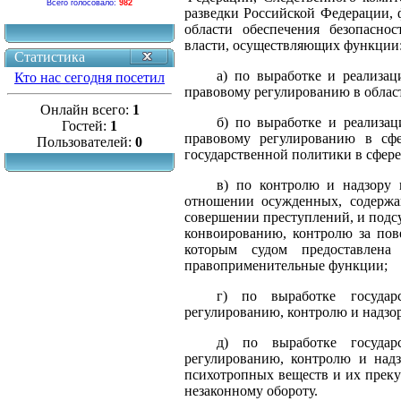
Всего голосовало:
982
разведки Российской Федерации, 
области обеспечения безопасно
власти, осуществляющих функции
Статистика
а) по выработке и реализа
Кто нас сегодня посетил
правовому регулированию в облас
Онлайн всего:
1
б) по выработке и реализа
Гостей:
1
правовому регулированию в сфе
Пользователей:
0
государственной политики в сфер
в) по контролю и надзору 
отношении осужденных, содержа
совершении преступлений, и подсу
конвоированию, контролю за по
которым судом предоставлена
правоприменительные функции;
г) по выработке государс
регулированию, контролю и надзор
д) по выработке государс
регулированию, контролю и надз
психотропных веществ и их прекур
незаконному обороту.