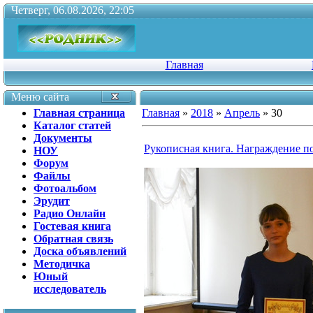
Четверг, 06.08.2026, 22:05
Главная
Меню сайта
Главная страница
Главная
»
2018
»
Апрель
»
30
Каталог статей
Документы
Рукописная книга. Награждение п
НОУ
Форум
Файлы
Фотоальбом
Эрудит
Радио Онлайн
Гостевая книга
Обратная связь
Доска объявлений
Методичка
Юный
исследователь