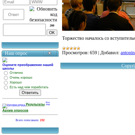
200
Торжество началось со вступител
Просмотров:
659
|
Добавил:
antonin
Наш опрос
Оцените преображение нашей
Copyri
школы
Отлично
Очень хорошо
Хорошо
Есть над чем поработать
Результаты
Архив опросов
Всего голосовало:
232