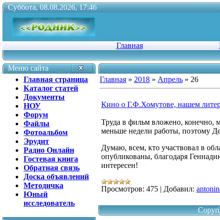
Суббота, 08.08.2026, 17:46
Главная
Меню сайта
Главная страница
Главная
»
2018
»
Апрель
»
26
Каталог статей
Документы
Кино о Г.Ф.Хомутове, нашем литер
НОУ
Форум
Труда в фильм вложено, конечно, 
Файлы
меньше недели работы, поэтому Де
Фотоальбом
Эрудит
Думаю, всем, кто участвовал в об
Радио Онлайн
опубликованы, благодаря Геннадию
Гостевая книга
интересен!
Обратная связь
Доска объявлений
Методичка
Просмотров:
475
|
Добавил:
antonin
Юный
исследователь
Copyri