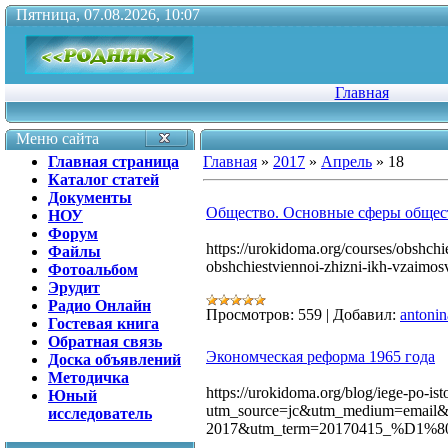
Пятница, 07.08.2026, 10:07
Главная
Меню сайта
Главная страница
Главная
»
2017
»
Апрель
»
18
Каталог статей
Документы
Общество. Основные сферы общес
НОУ
Форум
https://urokidoma.org/courses/obshch
Файлы
obshchiestviennoi-zhizni-ikh-vzaimosv
Фотоальбом
Эрудит
Радио Онлайн
Просмотров:
559
|
Добавил:
antonin
Гостевая книга
Обратная связь
Экономческая реформа 1965 года
Доска объявлений
Методичка
https://urokidoma.org/blog/iege-po-is
Юный
utm_source=jc&utm_medium=email&u
исследователь
2017&utm_term=20170415_%