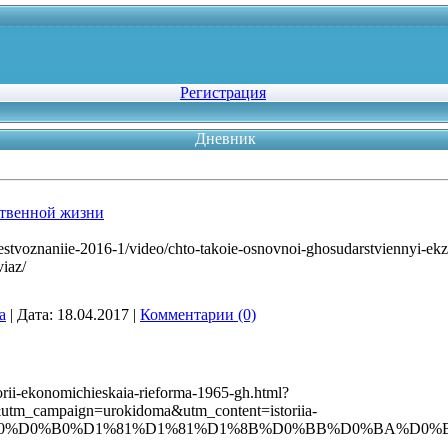
Регистрация
Дневник
твенной жизни
iestvoznaniie-2016-1/video/chto-takoie-osnovnoi-ghosudarstviennyi-ek
iaz/
a
|
Дата:
18.04.2017
|
Комментарии (0)
torii-ekonomichieskaia-rieforma-1965-gh.html?
tm_campaign=urokidoma&utm_content=istoriia-
D1%80%D0%B0%D1%81%D1%81%D1%8B%D0%BB%D0%BA%D0%B