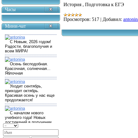
История , Подготовка к ЕГЭ
Часы
Просмотров:
517
|
Добавил:
antonin
Мини-чат