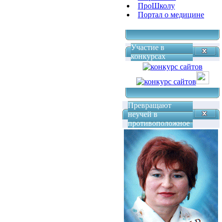
ПроШколу
Портал о медицине
Участие в
конкурсах
Превращают
неучей в
противоположное