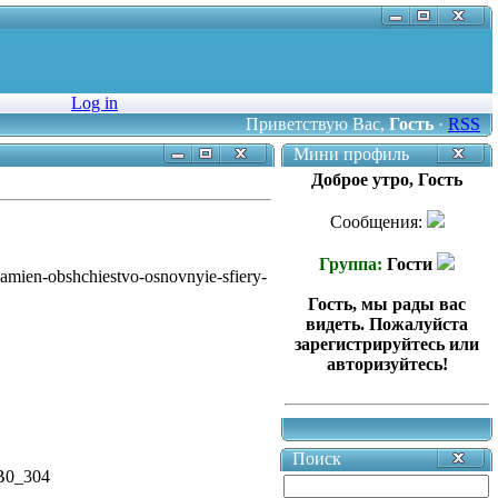
Log in
Приветствую Вас
,
Гость
·
RSS
Мини профиль
Доброе утро, Гость
Сообщения:
Группа:
Гости
zamien-obshchiestvo-osnovnyie-sfiery-
Гость, мы рады вас
видеть. Пожалуйста
зарегистрируйтесь или
авторизуйтесь!
Поиск
0_304