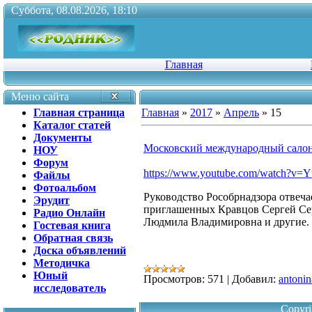
Суббота, 08.08.2026, 18:10
Главная
Меню сайта
Главная страница
Главная
»
2017
»
Апрель
»
15
Каталог статей
Документы
Московский международный салон
НОУ
Форум
https://www.youtube.com/watch?v=Y
Файлы
Фотоальбом
Руководство Рособрнадзора отвеча
Эрудит
приглашенных Кравцов Сергей Сер
Радио Онлайн
Людмила Владимировна и другие.
Гостевая книга
Обратная связь
Доска объявлений
Методичка
Юный
Просмотров:
571
|
Добавил:
antonin
исследователь
Copyri