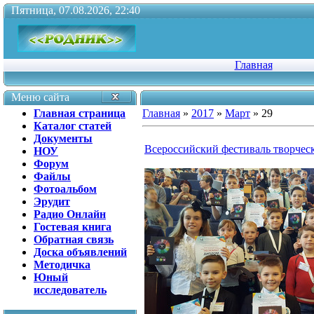
Пятница, 07.08.2026, 22:40
Главная
Меню сайта
Главная страница
Главная
»
2017
»
Март
»
29
Каталог статей
Документы
Всероссийский фестиваль творчес
НОУ
Форум
Файлы
Фотоальбом
Эрудит
Радио Онлайн
Гостевая книга
Обратная связь
Доска объявлений
Методичка
Юный
исследователь