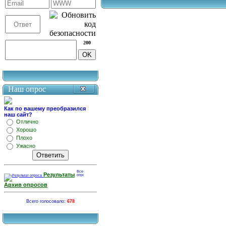
200
Наш опрос
Как по вашему преобразился
наш сайт?
Отлично
Хорошо
Плохо
Ужасно
Результаты
Архив опросов
Всего голосовало:
678