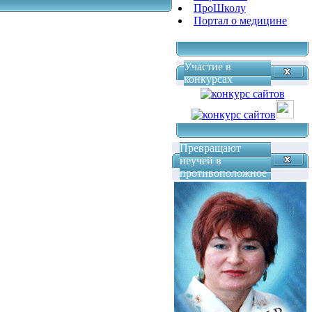
ПроШколу
Портал о медицине
Участие в
конкурсах
Превращают
неучей в
противоположное