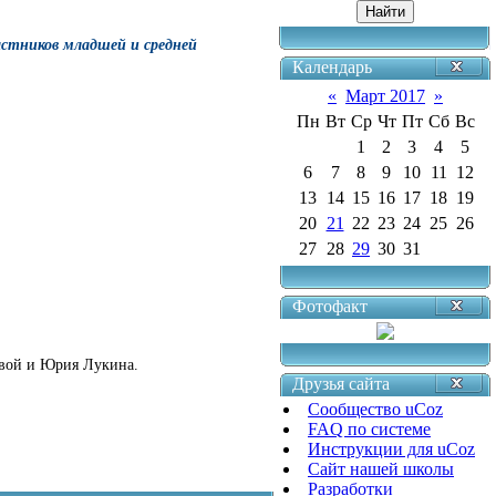
астников младшей и средней
Календарь
«
Март 2017
»
Пн
Вт
Ср
Чт
Пт
Сб
Вс
1
2
3
4
5
6
7
8
9
10
11
12
13
14
15
16
17
18
19
20
21
22
23
24
25
26
27
28
29
30
31
Фотофакт
вой и Юрия Лукина.
Друзья сайта
Сообщество uCoz
FAQ по системе
Инструкции для uCoz
Сайт нашей школы
Разработки