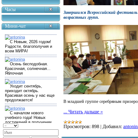
Часы
Завершился Всероссийский фестиваль
возрастных групп.
Мини-чат
В младшей группе серебряным призер
...
Читать дальше »
Просмотров:
898
|
Добавил:
antonin