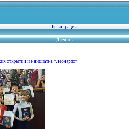
Регистрация
Дневник
ких открытий и инициатив "Леонардо"