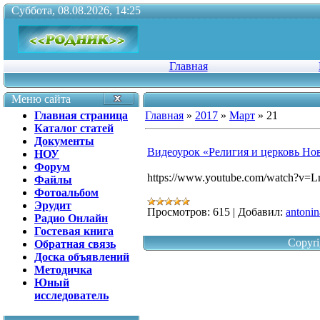
Суббота, 08.08.2026, 14:25
Главная
Меню сайта
Главная страница
Главная
»
2017
»
Март
»
21
Каталог статей
Документы
Видеоурок «Религия и церковь Но
НОУ
Форум
https://www.youtube.com/watch?v
Файлы
Фотоальбом
Эрудит
Просмотров:
615
|
Добавил:
antonin
Радио Онлайн
Гостевая книга
Copyri
Обратная связь
Доска объявлений
Методичка
Юный
исследователь