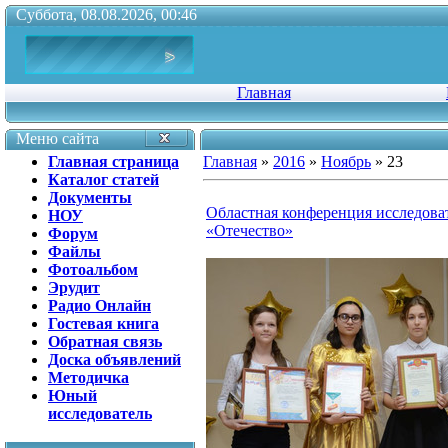
Суббота, 08.08.2026, 00:46
Главная
Меню сайта
Главная страница
Главная
»
2016
»
Ноябрь
»
23
Каталог статей
Документы
Областная конференция исследова
НОУ
«Отечество»
Форум
Файлы
Фотоальбом
Эрудит
Радио Онлайн
Гостевая книга
Обратная связь
Доска объявлений
Методичка
Юный
исследователь