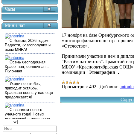
Часы
Мини-чат
17 ноября на базе Оренбургского 
многопрофильного центра прошел
«Отечество».
Принимали участие в нем и дипл
"Растим патриотов". Грамотой наг
МБОУ «Краснооктябрьская СОШ» Ок
номинации "
Этнография".
Просмотров:
492
|
Добавил:
antonin
Copyri