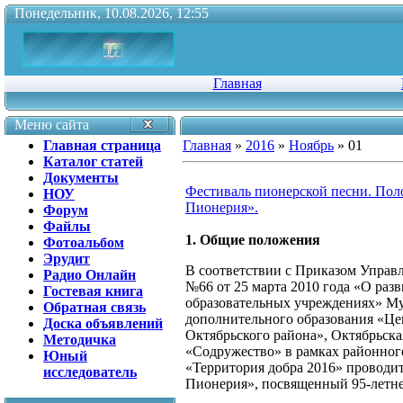
Понедельник, 10.08.2026, 12:55
Главная
Меню сайта
Главная страница
Главная
»
2016
»
Ноябрь
»
01
Каталог статей
Документы
Фестиваль пионерской песни. Пол
НОУ
Пионерия».
Форум
Файлы
1. Общие положения
Фотоальбом
Эрудит
В соответствии с Приказом Управл
Радио Онлайн
№66 от 25 марта 2010 года «О раз
Гостевая книга
образовательных учреждениях» М
Обратная связь
дополнительного образования «Це
Доска объявлений
Октябрьского района», Октябрьска
Методичка
«Содружество» в рамках районного
Юный
«Территория добра 2016» проводи
исследователь
Пионерия», посвященный 95-летн