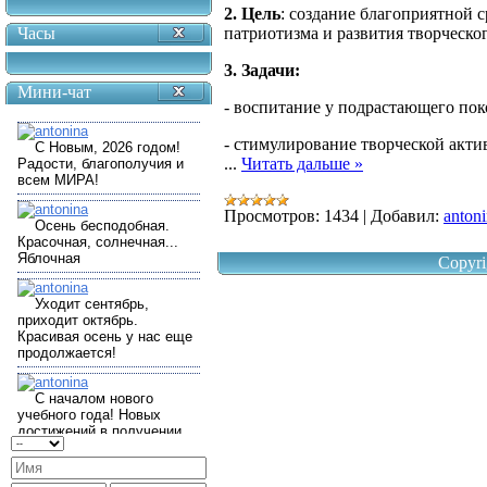
2. Цель
: создание благоприятной 
Часы
патриотизма и развития творческо
3. Задачи:
Мини-чат
- воспитание у подрастающего пок
- стимулирование творческой акти
...
Читать дальше »
Просмотров:
1434
|
Добавил:
anton
Copyri