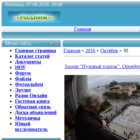
Пятница, 07.08.2026, 20:08
Главная
Меню сайта
Главная страница
Главная
»
2016
»
Октябрь
»
30
Каталог статей
Документы
Акция "Пуховый платок". Оренбур
НОУ
Форум
Файлы
Фотоальбом
Эрудит
Радио Онлайн
Гостевая книга
Обратная связь
Доска объявлений
Методичка
Юный
исследователь