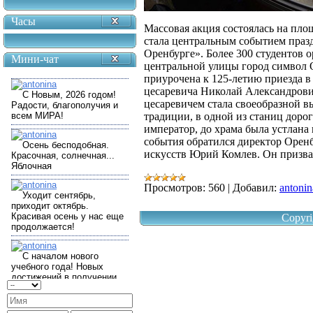
Часы
Массовая акция состоялась на пло
стала центральным событием праз
Оренбурге». Более 300 студентов о
Мини-чат
центральной улицы город символ 
приурочена к 125-летию приезда 
цесаревича Николай Александрович
цесаревичем стала своеобразной в
традиции, в одной из станиц дорог
император, до храма была устлана
события обратился директор Оренб
искусств Юрий Комлев. Он призв
Просмотров:
560
|
Добавил:
antonin
Copyri