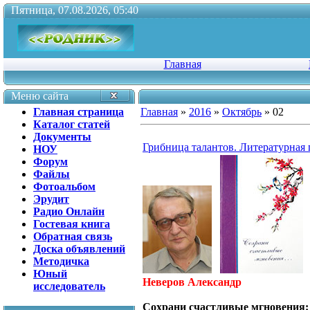
Пятница, 07.08.2026, 05:40
Главная
Меню сайта
Главная страница
Главная
»
2016
»
Октябрь
»
02
Каталог статей
Документы
Грибница талантов. Литературная г
НОУ
Форум
Файлы
Фотоальбом
Эрудит
Радио Онлайн
Гостевая книга
Обратная связь
Доска объявлений
Методичка
Юный
Неверов Александр
исследователь
Сохрани счастливые мгновения: 