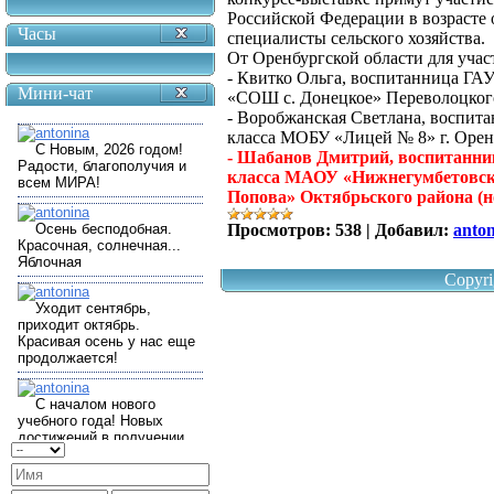
Российской Федерации в возрасте о
Часы
специалисты сельского хозяйства.
От Оренбургской области для учас
- Квитко Ольга, воспитанница 
Мини-чат
«СОШ с. Донецкое» Переволоцкого
- Воробжанская Светлана, воспи
класса МОБУ «Лицей № 8» г. Орен
- Шабанов Дмитрий, воспитан
класса МАОУ «Нижнегумбетовск
Попова» Октябрьского района (
Просмотров:
538
|
Добавил:
anto
Copyri