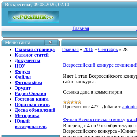
Воскресенье, 09.08.2026, 02:10
Главная
Меню сайта
Главная страница
Главная
»
2016
»
Сентябрь
»
28
Каталог статей
Документы
Всероссийский конкурс сочинений
НОУ
Форум
Идет 1 этап Всероссийского конку
Файлы
сайте конкурса.
Фотоальбом
Эрудит
Ссылка дана в комментарии.
Радио Онлайн
Гостевая книга
Обратная связь
Просмотров:
477
|
Добавил:
antonin
Доска объявлений
Методичка
Финал Всероссийского конкурса 
Юный
В период с 4 по 9 октября текущег
исследователь
Всероссийского конкурса «Юннат»
конкурсе-выставке примут участи