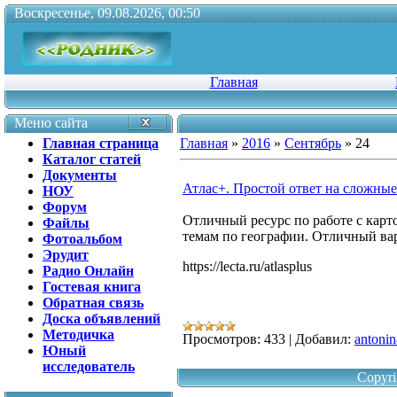
Воскресенье, 09.08.2026, 00:50
Главная
Меню сайта
Главная страница
Главная
»
2016
»
Сентябрь
»
24
Каталог статей
Документы
Атлас+. Простой ответ на сложные
НОУ
Форум
Отличный ресурс по работе с карт
Файлы
темам по географии. Отличный ва
Фотоальбом
Эрудит
https://lecta.ru/atlasplus
Радио Онлайн
Гостевая книга
Обратная связь
Доска объявлений
Методичка
Просмотров:
433
|
Добавил:
antonin
Юный
исследователь
Copyri