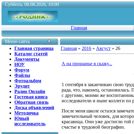
Суббота, 08.08.2026, 10:00
Главная
Меню сайта
Главная страница
Главная
»
2016
»
Август
»
26
Каталог статей
Документы
А на прощанье я скажу...
НОУ
Форум
Файлы
Фотоальбом
1 сентября я заканчиваю свою труд
Эрудит
рада, что, наконец, остановилась.
Радио Онлайн
с другими, моими же воспитанник
Гостевая книга
исследователи и ныне коллеги по 
Обратная связь
Доска объявлений
После меня школе остался замечат
Методичка
замечательный человек, для которо
Юный
красавица. Они уже достигли той п
исследователь
счастье в трудовой биографии.