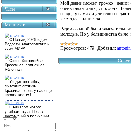
Мой девиз (может, громко - девиз)
очень талантливы, способны. Бол
Часы
сердца у самих и учителю не дают
всех здесь написала.
Мини-чат
Рядом со мной были замечательные
молодые. Но у большинства было и
Просмотров:
479
|
Добавил:
antonin
Copyri