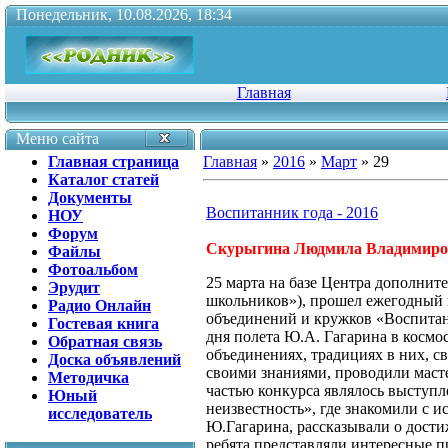
Понедельник, 10.08.2026, 18:34
Главная
Меню сайта
Главная страница
Главная
»
2016
»
Март
»
29
Каталог статей
Документы
Воспитанник года - 2016
НОУ
Форум
Скурыгина Людмила Владимиро
Файлы
Фотоальбом
25 марта на базе Центра дополнит
Эрудит
школьников»), прошел ежегодный 
Радио Онлайн
объединений и кружков «Воспитан
Гостевая книга
дня полета Ю.А. Гагарина в космос
Обратная связь
объединениях, традициях в них, с
Доска объявлений
своими знаниями, проводили маст
Методичка
частью конкурса являлось выступл
Юный
неизвестность», где знакомили с и
исследователь
Ю.Гагарина, рассказывали о дости
ребята представляли интересные п