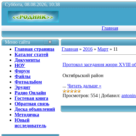
Суббота, 08.08.2026, 10:38
Главная
Меню сайта
Главная страница
Главная
»
2016
»
Март
»
11
Каталог статей
Документы
Протокол заседания жюри ХVIII об
НОУ
Форум
Октябрьский район
Файлы
Фотоальбом
...
Читать дальше »
Эрудит
Радио Онлайн
Просмотров:
554
|
Добавил:
antonin
Гостевая книга
Обратная связь
Доска объявлений
Методичка
Юный
исследователь