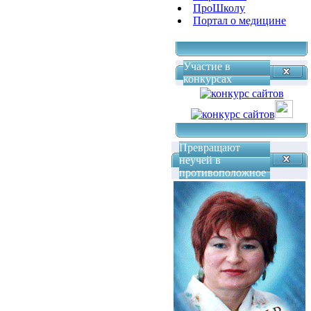
ПроШколу
Портал о медицине
Участие в
конкурсах
Превращают
неучей в
противоположное