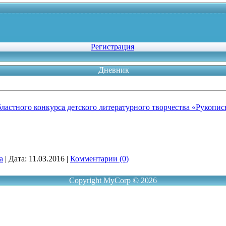
Регистрация
Дневник
ластного конкурса детского литературного творчества «Рукопис
a
|
Дата:
11.03.2016
|
Комментарии (0)
Copyright MyCorp © 2026