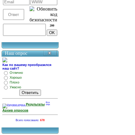
200
Наш опрос
Как по вашему преобразился
наш сайт?
Отлично
Хорошо
Плохо
Ужасно
Результаты
Архив опросов
Всего голосовало:
678