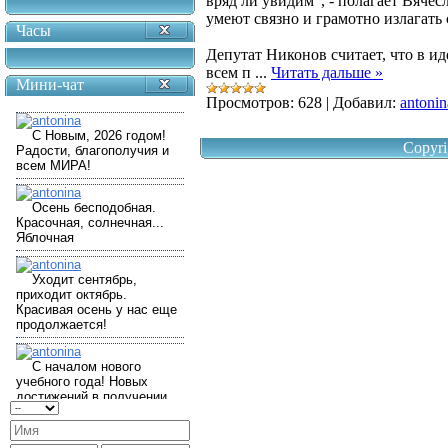
вряд ли увидим", - полагает Вяче
умеют связно и грамотно излагать
Часы
Депутат Никонов считает, что в 
всем п
...
Читать дальше »
Мини-чат
Просмотров:
628
|
Добавил:
antonin
Copyri