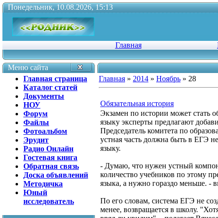
Понедельник, 10.08.2026, 15:13
Главная
Меню сайта
Главная страница
Главная
»
2014
»
Ноябрь
»
28
Каталог статей
Документы
Обязательная история
НОУ
Экзамен по истории может стать об
Форум
языку эксперты предлагают добави
Файлы
Председатель комитета по образов
Фотоальбом
устная часть должна быть в ЕГЭ не
Эрудит
языку.
Радио Онлайн
Гостевая книга
- Думаю, что нужен устный компон
Обратная связь
количество учебников по этому пр
Доска объявлений
языка, а нужно гораздо меньше. - 
Методичка
Юный
По его словам, система ЕГЭ не соз
исследователь
менее, возвращается в школу. "Хо