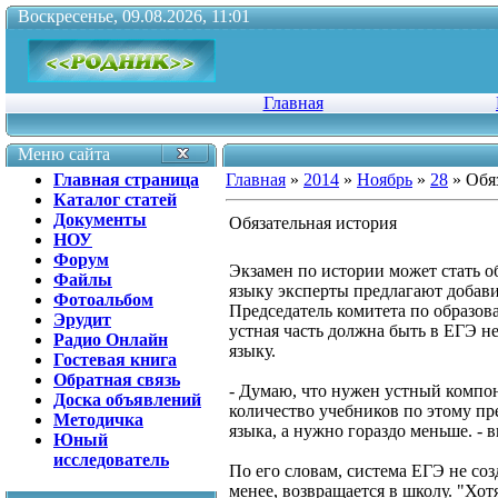
Воскресенье, 09.08.2026, 11:01
Главная
Меню сайта
Главная страница
Главная
»
2014
»
Ноябрь
»
28
» Обя
Каталог статей
Документы
Обязательная история
НОУ
Форум
Экзамен по истории может стать об
Файлы
языку эксперты предлагают добави
Фотоальбом
Председатель комитета по образов
Эрудит
устная часть должна быть в ЕГЭ не
Радио Онлайн
языку.
Гостевая книга
Обратная связь
- Думаю, что нужен устный компон
Доска объявлений
количество учебников по этому пр
Методичка
языка, а нужно гораздо меньше. - 
Юный
исследователь
По его словам, система ЕГЭ не соз
менее, возвращается в школу. "Хо