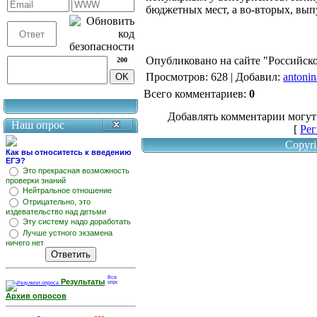
бюджетных мест, а во-вторых, вып
Опубликовано на сайте "Российской
200
Просмотров
: 628 |
Добавил
:
antonin
Всего комментариев
:
0
Добавлять комментарии могут
Наш опрос
[
Рег
Copyri
Как вы относитетсь к введению
ЕГЭ?
Это прекрасная возможность
проверки знаний
Нейтральное отношение
Отрицательно, это
издевательство над детьми
Эту систему надо доработать
Лучше устного экзамена
ничего нет
Результаты
Архив опросов