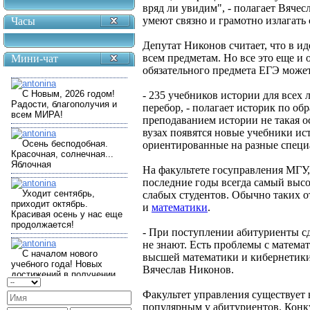
вряд ли увидим", - полагает Вяче
умеют связно и грамотно излагать
Часы
Депутат Никонов считает, что в 
всем предметам. Но все это еще и 
Мини-чат
обязательного предмета ЕГЭ может
- 235 учебников истории для всех 
перебор, - полагает историк по об
преподаванием истории не такая ос
вузах появятся новые учебники и
ориентированные на разные специ
На факультете госуправления МГУ,
последние годы всегда самый высок
слабых студентов. Обычно таких о
и
математики
.
- При поступлении абитуриенты сд
не знают. Есть проблемы с математ
высшей математики и кибернетики,
Вячеслав Никонов.
Факультет управления существует в
популярным у абитуриентов. Конк