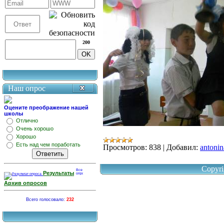
200
Наш опрос
Оцените преображение нашей
школы
Отлично
Очень хорошо
Хорошо
Есть над чем поработать
Просмотров:
838
|
Добавил:
antonin
Copyri
Результаты
Архив опросов
Всего голосовало:
232