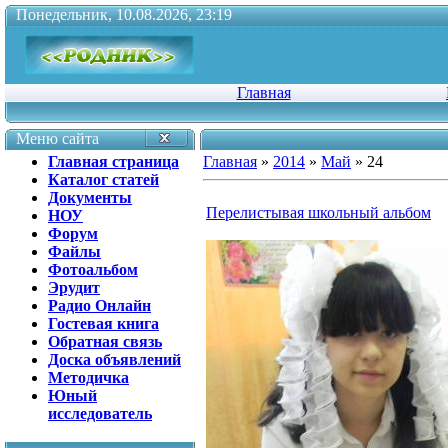
Понедельник, 10.08.2026, 23:19
Главная
Меню сайта
Главная страница
Главная
»
2014
»
Май
»
24
Каталог статей
Документы
Перелистывая школьный альбом
НОУ
Форум
Файлы
Фотоальбом
Эрудит
Радио Онлайн
Гостевая книга
Обратная связь
Доска объявлений
Методичка
Юный
исследователь