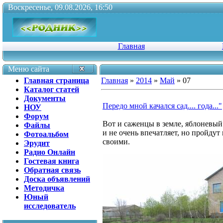
Воскресенье, 09.08.2026, 16:50
Главная
Меню сайта
Главная страница
Главная
»
2014
»
Май
»
07
Каталог статей
Документы
Передо мной качался сад.... года..."
НОУ
Форум
Вот и саженцы в земле, яблоневый 
Файлы
и не очень впечатляет, но пройдут
Фотоальбом
своими.
Эрудит
Радио Онлайн
Гостевая книга
Обратная связь
Доска объявлений
Методичка
Юный
исследователь