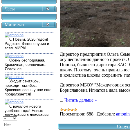
Часы
Мини-чат
Директор предприятия Ольга Семе
осуществлению данного проекта. 
Попова, бывшего директора ЗАО"
школу. Поэтому очень правильное
и коллектива школы сохранить па
Директор МБОУ "Междугорная осн
Бориславовна Игнатова дала высок
...
Читать дальше »
Просмотров:
688
|
Добавил:
antonin
Copyri