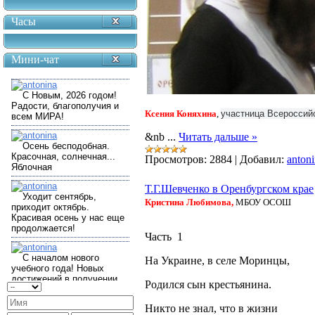
Часы
Мини-чат
Ксения Коняхина
,
участница Всероссий
&nb
...
Читать дальше »
Просмотров:
2884
|
Добавил:
anton
Т.Г.Шевченко в Оренбургском крае
Кристина Любимова,
МБОУ ОСОШ
Часть 1
На Украине, в селе Моринцы,
Родился сын крестьянина.
Никто не знал, что в жизни