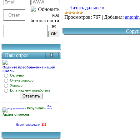
...
Читать дальше »
Просмотров:
767
|
Добавил:
antonin
200
Copyri
Наш опрос
Оцените преображение нашей
школы
Отлично
Очень хорошо
Хорошо
Есть над чем поработать
Результаты
Архив опросов
Всего голосовало:
232