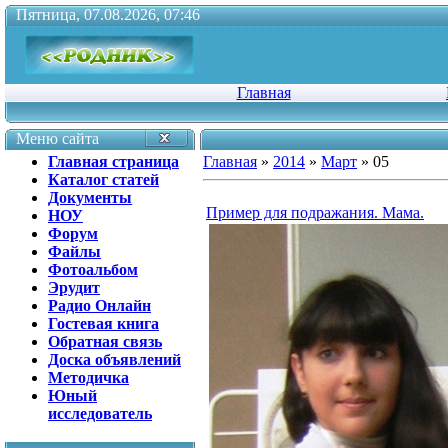
Пятница, 07.08.2026, 07:46
Главная
Меню сайта
Главная страница
Главная
»
2014
»
Март
»
05
Каталог статей
Документы
Пример для подражания. Мама.
НОУ
Форум
Файлы
Фотоальбом
Эрудит
Радио Онлайн
Гостевая книга
Обратная связь
Доска объявлений
Методичка
Юный
исследователь