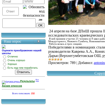
200
24 апреля на базе ДПиШ прошла I
исследовательских краеведческих 
В ней приняли участие 25 человек из 9 школ рай
Наш опрос
Междугорного, Нижнего Гумбета,
Новоникитино
Работа велась в трех секциях.
Победителями в номинациях ста
Оцените преображение нашей
руководители Каврева А.А., Коняхи
школы
Дарья (Верхнегумбетовская ОШ, р
Отлично
Очень хорошо
Просмотров:
789
|
Добавил:
antonin
Хорошо
Есть над чем поработать
Copyri
Результаты
Архив опросов
Всего голосовало:
232