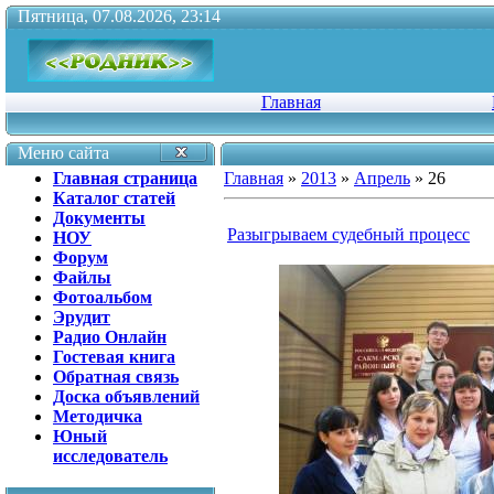
Пятница, 07.08.2026, 23:14
Главная
Меню сайта
Главная страница
Главная
»
2013
»
Апрель
»
26
Каталог статей
Документы
Разыгрываем судебный процесс
НОУ
Форум
Файлы
Фотоальбом
Эрудит
Радио Онлайн
Гостевая книга
Обратная связь
Доска объявлений
Методичка
Юный
исследователь