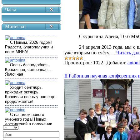
Часы
Мини-чат
Скурыгина Алена, 10-б 
24 апреля 2013 года, мы с 
уже вторым по счёту.
...
Читать дал
Просмотров:
1022
|
Добавил:
anton
II Районная научная конференция 