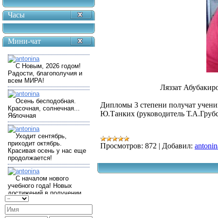
Часы
Мини-чат
Ляззат Абубакир
Дипломы 3 степени получат учен
Ю.Танких (руководитель Т.А.Грубс
Просмотров:
872
|
Добавил:
antonin