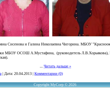
овна Сисенова и Галина Николаевна Чигорина. МБОУ "Красноо
ики МБОУ ОСОШ А.Мустафина, (руководитель Л.В.Хорьякова), 
кая).
...
Читать дальше »
a
|
Дата:
20.04.2013
|
Комментарии (0)
Copyright MyCorp © 2026