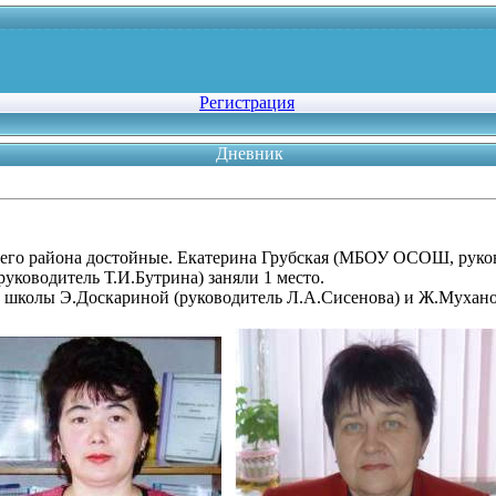
Регистрация
Дневник
шего района достойные. Екатерина Грубская (МБОУ ОСОШ, руков
уководитель Т.И.Бутрина) заняли 1 место.
й школы Э.Доскариной (руководитель Л.А.Сисенова) и Ж.Мухано