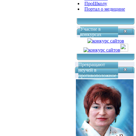
ПроШколу
Портал о медицине
Участие в
конкурсах
Превращают
неучей в
противоположное