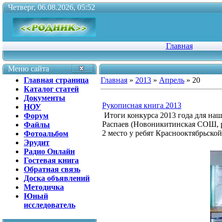
Четверг, 06.08.2026, 05:52
Главная
Меню сайта
Главная страница
Главная
»
2013
»
Апрель
»
20
Каталог статей
Документы
Рукописная книга 2013
НОУ
Итоги конкурса 2013 года для на
Форум
Распаев (Новоникитинская СОШ, р
Файлы
2 место у ребят Краснооктябрьско
Фотоальбом
Эрудит
Радио Онлайн
Гостевая книга
Обратная связь
Доска объявлений
Методичка
Юный
исследователь