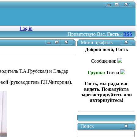
Log in
Приветствую Вас
,
Гость
·
RSS
Мини профиль
Доброй ночи, Гость
Сообщения:
одитель Т.А.Грубская) и Эльдар
Группа:
Гости
вой (руководитель Г.Н.Чигорина).
Гость, мы рады вас
видеть. Пожалуйста
зарегистрируйтесь или
авторизуйтесь!
Поиск