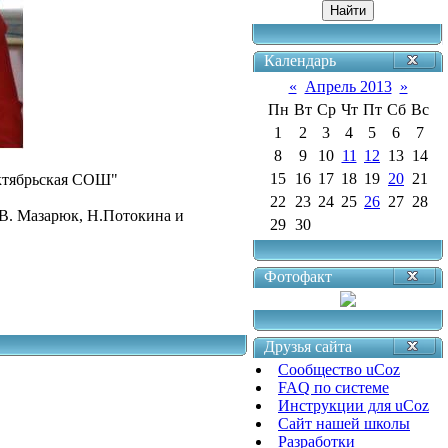
Календарь
«
Апрель 2013
»
Пн
Вт
Ср
Чт
Пт
Сб
Вс
1
2
3
4
5
6
7
8
9
10
11
12
13
14
15
16
17
18
19
20
21
ктябрьская СОШ"
22
23
24
25
26
27
28
В. Мазарюк, Н.Потокина и
29
30
Фотофакт
Друзья сайта
Сообщество uCoz
FAQ по системе
Инструкции для uCoz
Сайт нашей школы
Разработки