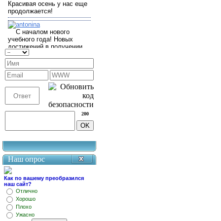
200
Наш опрос
Как по вашему преобразился
наш сайт?
Отлично
Хорошо
Плохо
Ужасно