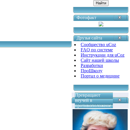
Фотофакт
Друзья сайта
Сообщество uCoz
FAQ по системе
Инструкции для uCoz
Сайт нашей школы
Разработки
ПроШколу
Портал о медицине
Превращают
неучей в
противоположное