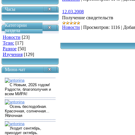
Часы
12.03.2008
Получение свидетельств
Категории
Новости
|
Просмотров:
1116
|
Доба
раздела
Новости
[23]
Тезис
[17]
Разное
[50]
Изучения
[129]
Мини-чат