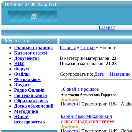
Пятница, 07.08.2026, 11:45
Главная
Меню сайта
Главная страница
Главная
»
Статьи
» Новости
Каталог статей
Документы
В категории материалов
:
23
НОУ
Показано материалов
:
21-23
Форум
Файлы
Сортировать по
:
Дате
·
Названию
Фотоальбом
Эрудит
10 дней в прошлое
Радио Онлайн
Анастасия Алексеевна Гордеева
Гостевая книга
Обратная связь
Новости
|
Просмотров:
1164
|
Autho
Доска объявлений
Методичка
Бабин Иван Михайлович
Юный
исследователь
С ШЕСТНАДЦАТИЛЕТИЕМ!
Новости
|
Просмотров:
1149
|
Доба