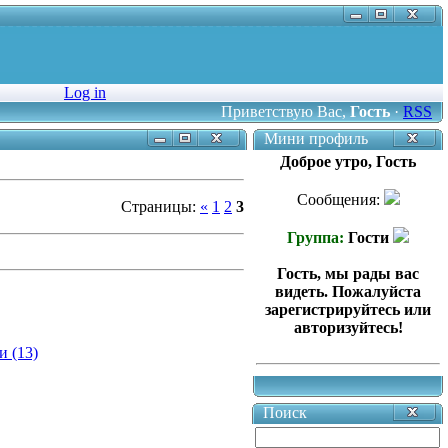
Log in
Приветствую Вас
,
Гость
·
RSS
Мини профиль
Доброе утро, Гость
Сообщения:
Страницы
:
«
1
2
3
Группа:
Гости
Гость, мы рады вас
видеть. Пожалуйста
зарегистрируйтесь или
авторизуйтесь!
 (13)
Поиск