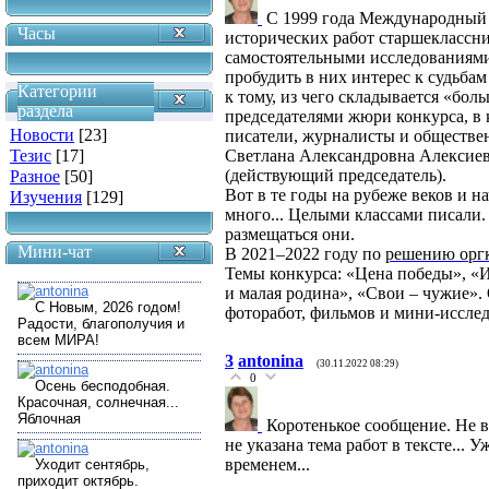
С 1999 года Международный
Часы
исторических работ старшеклассни
самостоятельными исследованиями
пробудить в них интерес к судьба
Категории
к тому, из чего складывается «бол
раздела
председателями жюри конкурса, в 
Новости
[23]
писатели, журналисты и обществе
Светлана Александровна Алексие
Тезис
[17]
(действующий председатель).
Разное
[50]
Вот в те годы на рубеже веков и н
Изучения
[129]
много... Целыми классами писали. 
размещаться они.
Мини-чат
В 2021–2022 году по
решению орг
Темы конкурса: «Цена победы», «И
и малая родина», «Свои – чужие»
фоторабот, фильмов и мини-иссле
3
antonina
(30.11.2022 08:29)
0
Коротенькое сообщение. Не вс
не указана тема работ в тексте... 
временем...