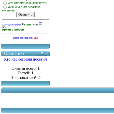
Эту систему надо доработать
Лучше устного экзамена
ничего нет
Результаты
Архив опросов
Всего голосовало:
982
Статистика
Кто нас сегодня посетил
Онлайн всего:
1
Гостей:
1
Пользователей:
0