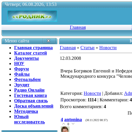
Четверг, 06.08.2026, 13:53
Главная
Меню сайта
К
Главная страница
Главная
»
Статьи
»
Новости
Каталог статей
Документы
12.03.2008
НОУ
Форум
Вчера Богряков Евгений и Нефедов
Файлы
Международного конкурса "Челове
Фотоальбом
Эрудит
Радио Онлайн
Категория
:
Новости
|
Добавил
:
Admi
Гостевая книга
Просмотров
:
1114
|
Комментарии
:
4
Обратная связь
Доска объявлений
Всего комментариев
:
4
Методичка
П
Юный
4
antonina
(30.11.2022 08:37)
исследователь
0