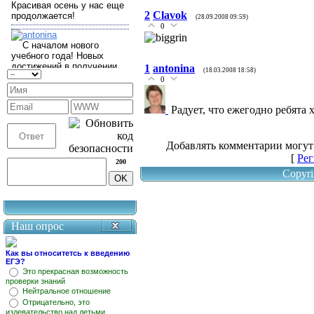
2
Clavok
(28.09.2008 09:59)
0
1
antonina
(18.03.2008 18:58)
0
Радует, что ежегодно ребята
Добавлять комментарии могут
[
Рег
200
Copyri
Наш опрос
Как вы относитетсь к введению
ЕГЭ?
Это прекрасная возможность
проверки знаний
Нейтральное отношение
Отрицательно, это
издевательство над детьми